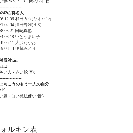
い鷲(WS)：13日間の08日目
---------------
in242の有名人
906.12.06 和田カツ(ヤオハン)
51.02.04
澤田秀雄(HIS)
58.03.21 田崎真也
64.08.18
いとうまい子
68.03.11
大沢たかお
69.08.13
伊藤みどり
---------------
対反対kin
n112
色い人 - 赤い蛇 音8
---------------
の向こうのもう一人の自分
n19
い嵐 - 白い魔法使い 音6
ツォルキン表