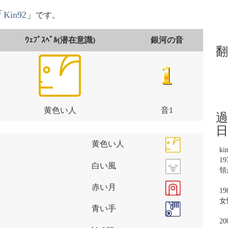
「
Kin92
」
です。
ｳｪﾌﾞｽﾍﾟﾙ(潜在意識)
銀河の音
翻
黄色い人
音1
過
日
黄色い人
ki
1
白い風
領
赤い月
1
女
青い手
2