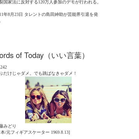
裂国家法に反対する120万人参加のデモが行われる。
011年8月23日 タレントの島田紳助が芸能界引退を発
。
ords of Today（いい言葉）
n242
ぶだけじゃダメ。でも跳ばなきゃダメ！
藤みどり
日本/元フィギアスケーター 1969.8.13]