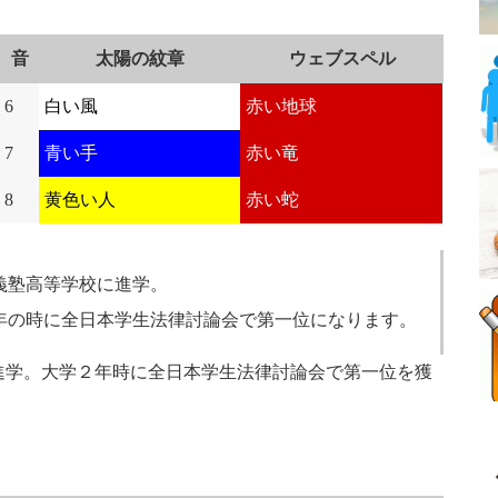
音
太陽の紋章
ウェブスペル
6
白い風
赤い地球
7
青い手
赤い竜
8
黄色い人
赤い蛇
義塾高等学校に進学。
年の時に全日本学生法律討論会で第一位になります。
進学。大学２年時に全日本学生法律討論会で第一位を獲