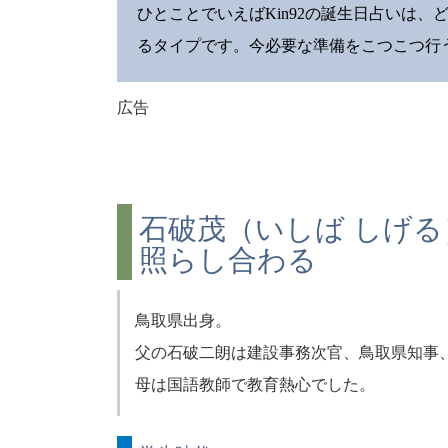
ひとことでいえばKin92の誕生日占いは
るタイプです。今必要な準備をこつこつ行
広告
石破茂（いしば しげる
照らし合わる
鳥取県出身。
父の石破二朗は建設事務次官、鳥取県知事
母は国語教師で教育熱心でした。