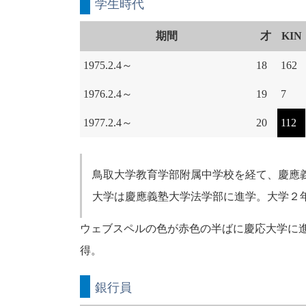
学生時代
期間
才
KIN
1975.2.4～
18
162
1976.2.4～
19
7
1977.2.4～
20
112
鳥取大学教育学部附属中学校を経て、慶應
大学は慶應義塾大学法学部に進学。大学２
ウェブスペルの色が赤色の半ばに慶応大学に
得。
銀行員