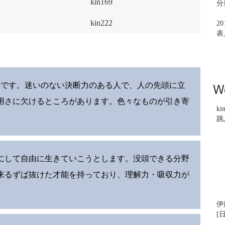
kin169
分
kin222
2
表
W
緒です。迷いのない決断力のある人で、人の先頭に立
用さに欠けるところがあります。色々なものが引き寄
ki
跳
にして自由に生きていこうとします。没頭できる分野
来るずば抜けた才能を持っており、理解力・吸収力が
伊
[