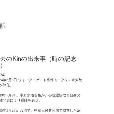
訳
去のKinの出来事（時の記念
）
n242
974年8月8日 ウォーターゲート事件でニクソン米大統
が辞任。
989年7月24日 宇野宗佑首相が、参院選惨敗と自身の
性問題により退陣を表明。
005年3月26日 台湾で、中華人民共和国で成立した反