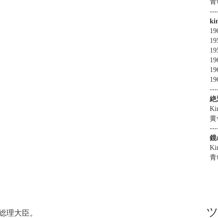
青
---
k
1
19
19
19
19
19
---
絶
Ki
黄
---
鏡
Ki
青
閣総理大臣。