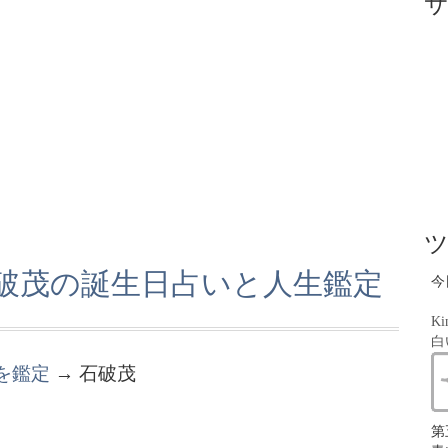
石破茂の誕生日占いと人生鑑定
今
Ki
白
を鑑定
→ 石破茂
第