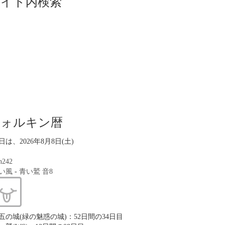
サイト内検索
ツォルキン暦
日は、2026年8月8日(土)
n242
い風
-
青い鷲
音8
五の城(緑の魅惑の城)：52日間の34日目