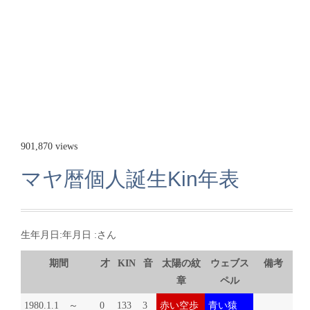
901,870 views
マヤ暦個人誕生Kin年表
生年月日:年月日 :さん
期間
才
KIN
音
太陽の紋
ウェブス
備考
章
ペル
1980.1.1 ～
0
133
3
赤い空歩
青い猿