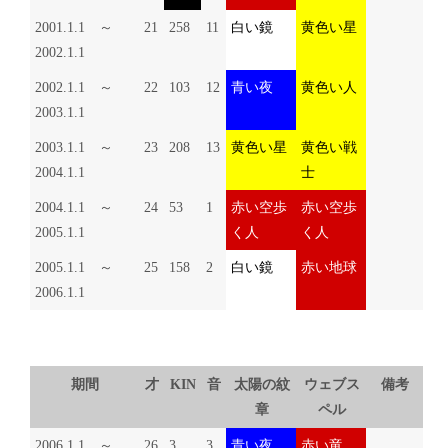
2001.1.1 ～
21
258
11
白い鏡
黄色い星
2002.1.1
2002.1.1 ～
22
103
12
青い夜
黄色い人
2003.1.1
2003.1.1 ～
23
208
13
黄色い星
黄色い戦
2004.1.1
士
2004.1.1 ～
24
53
1
赤い空歩
赤い空歩
2005.1.1
く人
く人
2005.1.1 ～
25
158
2
白い鏡
赤い地球
2006.1.1
期間
才
KIN
音
太陽の紋
ウェブス
備考
章
ペル
2006.1.1 ～
26
3
3
青い夜
赤い竜