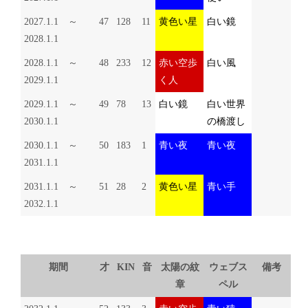
2027.1.1 ～
47
128
11
黄色い星
白い鏡
2028.1.1
2028.1.1 ～
48
233
12
赤い空歩
白い風
2029.1.1
く人
2029.1.1 ～
49
78
13
白い鏡
白い世界
2030.1.1
の橋渡し
2030.1.1 ～
50
183
1
青い夜
青い夜
2031.1.1
2031.1.1 ～
51
28
2
黄色い星
青い手
2032.1.1
期間
才
KIN
音
太陽の紋
ウェブス
備考
章
ペル