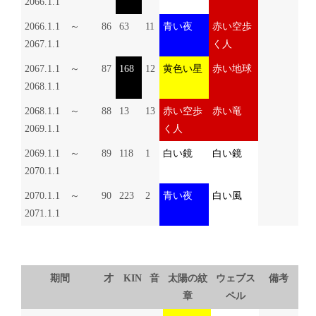
2066.1.1
2066.1.1 ～
86
63
11
青い夜
赤い空歩
2067.1.1
く人
2067.1.1 ～
87
168
12
黄色い星
赤い地球
2068.1.1
2068.1.1 ～
88
13
13
赤い空歩
赤い竜
2069.1.1
く人
2069.1.1 ～
89
118
1
白い鏡
白い鏡
2070.1.1
2070.1.1 ～
90
223
2
青い夜
白い風
2071.1.1
期間
才
KIN
音
太陽の紋
ウェブス
備考
章
ペル