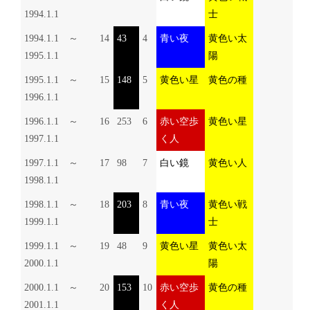
1994.1.1
士
1994.1.1 ～
14
43
4
青い夜
黄色い太
1995.1.1
陽
1995.1.1 ～
15
148
5
黄色い星
黄色の種
1996.1.1
1996.1.1 ～
16
253
6
赤い空歩
黄色い星
1997.1.1
く人
1997.1.1 ～
17
98
7
白い鏡
黄色い人
1998.1.1
1998.1.1 ～
18
203
8
青い夜
黄色い戦
1999.1.1
士
1999.1.1 ～
19
48
9
黄色い星
黄色い太
2000.1.1
陽
2000.1.1 ～
20
153
10
赤い空歩
黄色の種
2001.1.1
く人