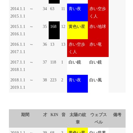
2014.1.1 ～
34
63
11
青い夜
赤い空歩
2015.1.1
く人
2015.1.1 ～
35
168
12
黄色い星
赤い地球
2016.1.1
2016.1.1 ～
36
13
13
赤い空歩
赤い竜
2017.1.1
く人
2017.1.1 ～
37
118
1
白い鏡
白い鏡
2018.1.1
2018.1.1 ～
38
223
2
青い夜
白い風
2019.1.1
期間
才
KIN
音
太陽の紋
ウェブス
備考
章
ペル
2019.1.1 ～
39
68
3
黄色い星
白い世界