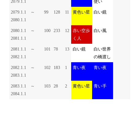
2079.1.1
使い
2079.1.1 ～
99
128
11
黄色い星
白い鏡
2080.1.1
2080.1.1 ～
100
233
12
赤い空歩
白い風
2081.1.1
く人
2081.1.1 ～
101
78
13
白い鏡
白い世界
2082.1.1
の橋渡し
2082.1.1 ～
102
183
1
青い夜
青い夜
2083.1.1
2083.1.1 ～
103
28
2
黄色い星
青い手
2084.1.1