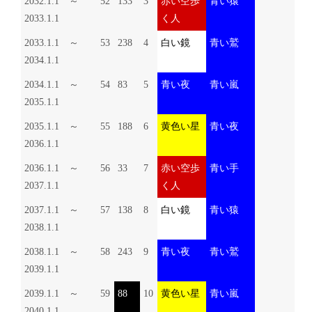
2032.1.1 ～
52
133
3
赤い空歩
青い猿
2033.1.1
く人
2033.1.1 ～
53
238
4
白い鏡
青い鷲
2034.1.1
2034.1.1 ～
54
83
5
青い夜
青い嵐
2035.1.1
2035.1.1 ～
55
188
6
黄色い星
青い夜
2036.1.1
2036.1.1 ～
56
33
7
赤い空歩
青い手
2037.1.1
く人
2037.1.1 ～
57
138
8
白い鏡
青い猿
2038.1.1
2038.1.1 ～
58
243
9
青い夜
青い鷲
2039.1.1
2039.1.1 ～
59
88
10
黄色い星
青い嵐
2040.1.1