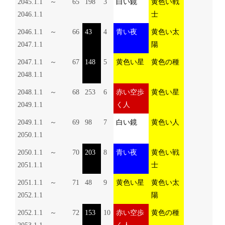
2045.1.1 ～
65
198
3
白い鏡
黄色い戦
2046.1.1
士
2046.1.1 ～
66
43
4
青い夜
黄色い太
2047.1.1
陽
2047.1.1 ～
67
148
5
黄色い星
黄色の種
2048.1.1
2048.1.1 ～
68
253
6
赤い空歩
黄色い星
2049.1.1
く人
2049.1.1 ～
69
98
7
白い鏡
黄色い人
2050.1.1
2050.1.1 ～
70
203
8
青い夜
黄色い戦
2051.1.1
士
2051.1.1 ～
71
48
9
黄色い星
黄色い太
2052.1.1
陽
2052.1.1 ～
72
153
10
赤い空歩
黄色の種