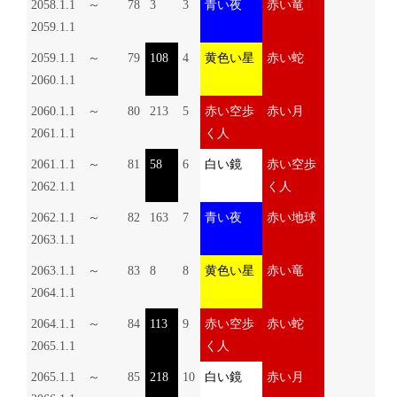
2058.1.1 ～
78
3
3
青い夜
赤い竜
2059.1.1
2059.1.1 ～
79
108
4
黄色い星
赤い蛇
2060.1.1
2060.1.1 ～
80
213
5
赤い空歩
赤い月
2061.1.1
く人
2061.1.1 ～
81
58
6
白い鏡
赤い空歩
2062.1.1
く人
2062.1.1 ～
82
163
7
青い夜
赤い地球
2063.1.1
2063.1.1 ～
83
8
8
黄色い星
赤い竜
2064.1.1
2064.1.1 ～
84
113
9
赤い空歩
赤い蛇
2065.1.1
く人
2065.1.1 ～
85
218
10
白い鏡
赤い月