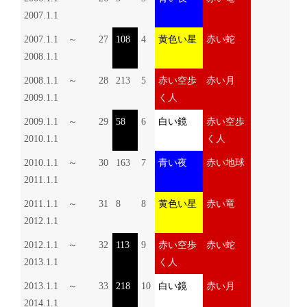
2007.1.1
2007.1.1 ～
27
108
4
黄色い星
赤い蛇
2008.1.1
2008.1.1 ～
28
213
5
赤い空歩
赤い月
2009.1.1
く人
2009.1.1 ～
29
58
6
白い鏡
赤い空歩
2010.1.1
く人
2010.1.1 ～
30
163
7
青い夜
赤い地球
2011.1.1
2011.1.1 ～
31
8
8
黄色い星
赤い竜
2012.1.1
2012.1.1 ～
32
113
9
赤い空歩
赤い蛇
2013.1.1
く人
2013.1.1 ～
33
218
10
白い鏡
赤い月
2014.1.1