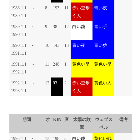
1988.1.1 ～
8
193
11
赤い空歩
青い夜
1989.1.1
く人
1989.1.1 ～
9
38
12
白い鏡
青い手
1990.1.1
1990.1.1 ～
10
143
13
青い夜
青い猿
1991.1.1
1991.1.1 ～
11
248
1
黄色い星
黄色い星
1992.1.1
1992.1.1 ～
12
93
2
赤い空歩
黄色い人
1993.1.1
く人
期間
才
KIN
音
太陽の紋
ウェブス
備考
章
ペル
1993.1.1 ～
13
198
3
白い鏡
黄色い戦