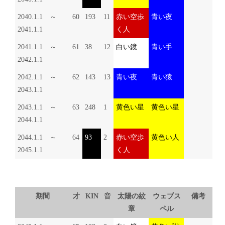
2040.1.1 ～
60
193
11
赤い空歩
青い夜
2041.1.1
く人
2041.1.1 ～
61
38
12
白い鏡
青い手
2042.1.1
2042.1.1 ～
62
143
13
青い夜
青い猿
2043.1.1
2043.1.1 ～
63
248
1
黄色い星
黄色い星
2044.1.1
2044.1.1 ～
64
93
2
赤い空歩
黄色い人
2045.1.1
く人
期間
才
KIN
音
太陽の紋
ウェブス
備考
章
ペル