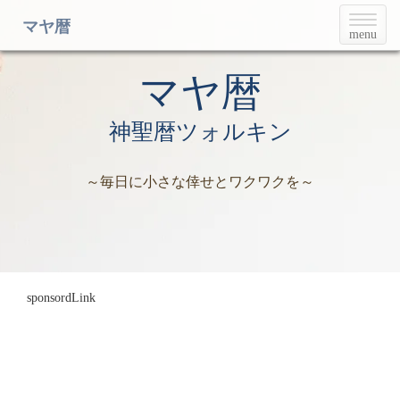
T
マヤ暦
menu
o
g
g
マヤ暦
l
e
神聖暦ツォルキン
n
a
v
～毎日に小さな倖せとワクワクを～
i
g
a
t
i
o
n
sponsordLink