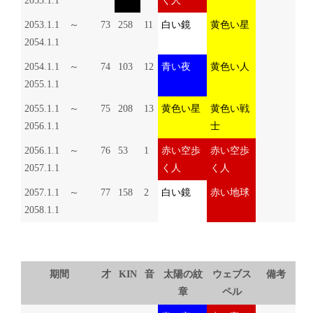
2053.1.1
く人
2053.1.1 ～
73
258
11
白い鏡
黄色い星
2054.1.1
2054.1.1 ～
74
103
12
青い夜
黄色い人
2055.1.1
2055.1.1 ～
75
208
13
黄色い星
黄色い戦
2056.1.1
士
2056.1.1 ～
76
53
1
赤い空歩
赤い空歩
2057.1.1
く人
く人
2057.1.1 ～
77
158
2
白い鏡
赤い地球
2058.1.1
期間
才
KIN
音
太陽の紋
ウェブス
備考
章
ペル