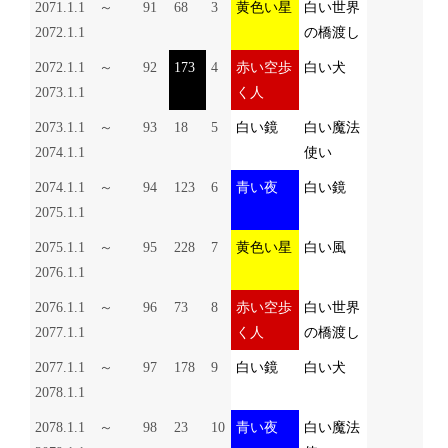
2071.1.1 ～
91
68
3
黄色い星
白い世界
2072.1.1
の橋渡し
2072.1.1 ～
92
173
4
赤い空歩
白い犬
2073.1.1
く人
2073.1.1 ～
93
18
5
白い鏡
白い魔法
2074.1.1
使い
2074.1.1 ～
94
123
6
青い夜
白い鏡
2075.1.1
2075.1.1 ～
95
228
7
黄色い星
白い風
2076.1.1
2076.1.1 ～
96
73
8
赤い空歩
白い世界
2077.1.1
く人
の橋渡し
2077.1.1 ～
97
178
9
白い鏡
白い犬
2078.1.1
2078.1.1 ～
98
23
10
青い夜
白い魔法