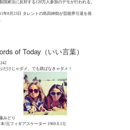
裂国家法に反対する120万人参加のデモが行われる。
011年8月23日 タレントの島田紳助が芸能界引退を発
。
ords of Today（いい言葉）
n242
ぶだけじゃダメ。でも跳ばなきゃダメ！
藤みどり
日本/元フィギアスケーター 1969.8.13]