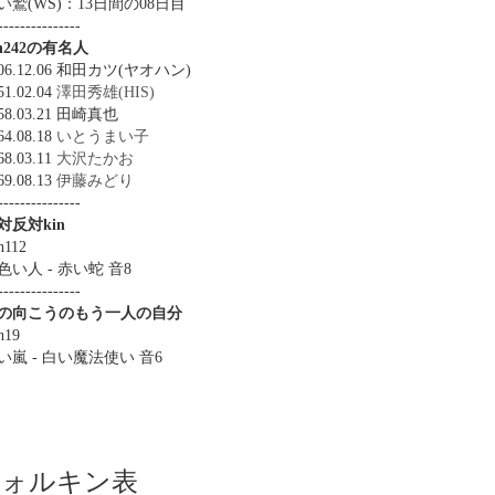
い鷲(WS)：13日間の08日目
---------------
in242の有名人
906.12.06 和田カツ(ヤオハン)
51.02.04
澤田秀雄(HIS)
58.03.21 田崎真也
64.08.18
いとうまい子
68.03.11
大沢たかお
69.08.13
伊藤みどり
---------------
対反対kin
n112
色い人 - 赤い蛇 音8
---------------
の向こうのもう一人の自分
n19
い嵐 - 白い魔法使い 音6
ツォルキン表