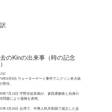
訳
去のKinの出来事（時の記念
）
n242
974年8月8日 ウォーターゲート事件でニクソン米大統
が辞任。
989年7月24日 宇野宗佑首相が、参院選惨敗と自身の
性問題により退陣を表明。
005年3月26日 台湾で、中華人民共和国で成立した反