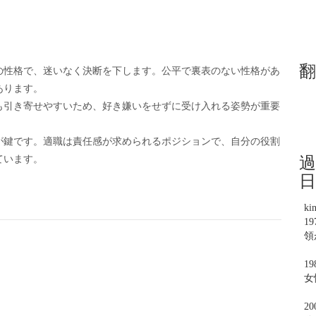
翻
の性格で、迷いなく決断を下します。公平で裏表のない性格があ
あります。
も引き寄せやすいため、好き嫌いをせずに受け入れる姿勢が重要
が鍵です。適職は責任感が求められるポジションで、自分の役割
過
ています。
日
ki
1
領
1
女
2