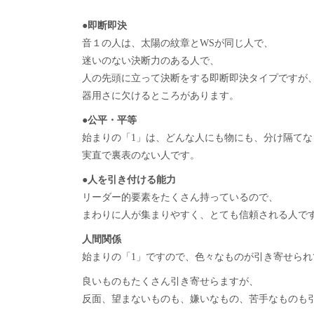
●即断即決
音１の人は、太陽の紋章とWSが同じ人で、
迷いのない決断力のある人で、
人の先頭に立って決断をする即断即決タイプですが
器用さに欠けるところがあります。
●公平・平等
始まりの「1」は、どんな人にも物にも、分け隔て
実直で裏表のない人です。
●人を引き付ける能力
リーダー的要素をたくさん持っているので、
まわりに人が集まりやすく、とても信頼される人で
人間関係
始まりの「1」ですので、色々なものが引き寄せられ
良いものもたくさん引き寄せらますが、
反面、望まないものも、嫌いなもの、苦手なものも