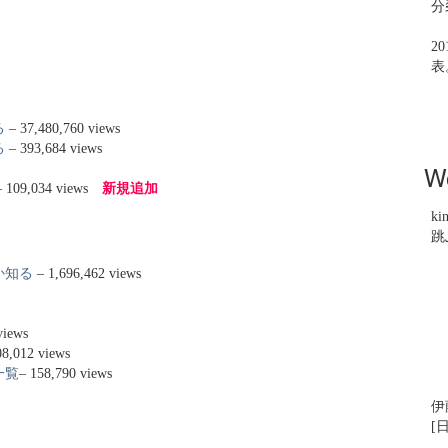
分
2
表
る
– 37,480,760 views
る
– 393,684 views
W
 109,034 views
新規追加
ki
跳
か知る
– 1,696,462 views
views
08,012 views
一覧
– 158,790 views
伊
[