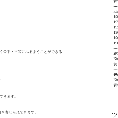
青
---
k
1
19
19
、
19
19
19
---
なく公平・平等にふるまうことができる
絶
Ki
黄
---
鏡
Ki
す。
青
てきます。
引き寄せられてきます。