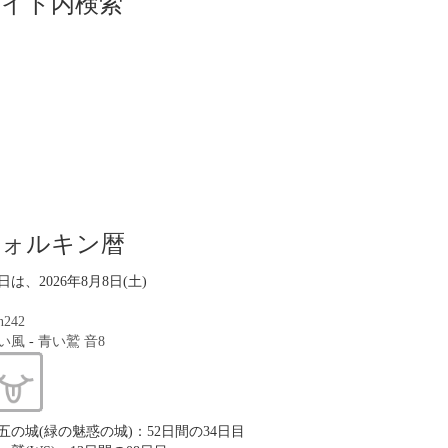
サイト内検索
ツォルキン暦
日は、2026年8月8日(土)
n242
い風
-
青い鷲
音8
五の城(緑の魅惑の城)：52日間の34日目