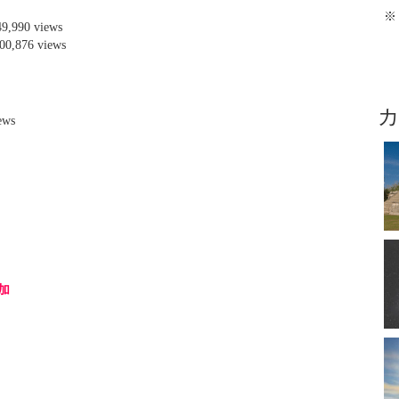
※
49,990 views
00,876 views
views
加