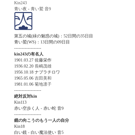
Kin243
青い夜
-
青い鷲
音9
第五の城(緑の魅惑の城)：52日間の35日目
青い鷲(WS)：13日間の09日目
------------------
kin243の有名人
1901.03.27 佐藤栄作
1936.02.20
長嶋茂雄
1956.10.18 ナブラチロワ
1965.05.06
吉田美和
1981.01.06
菊地凛子
------------------
絶対反対kin
Kin113
赤い空歩く人 - 赤い蛇 音9
------------------
鏡の向こうのもう一人の自分
Kin18
白い鏡 - 白い魔法使い 音5