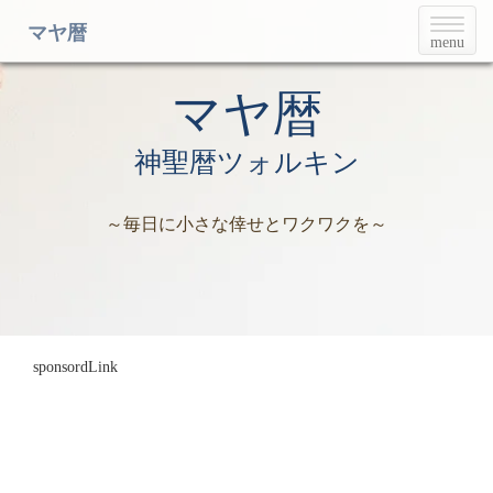
T
マヤ暦
menu
o
g
g
マヤ暦
l
e
神聖暦ツォルキン
n
a
v
～毎日に小さな倖せとワクワクを～
i
g
a
t
i
o
n
sponsordLink