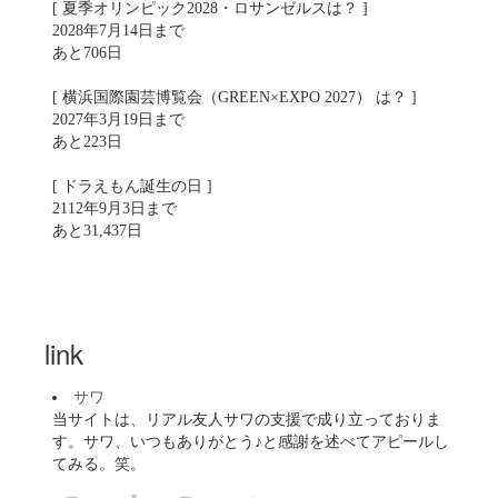
[ 夏季オリンピック2028・ロサンゼルスは？ ]
2028年7月14日まで
あと706日
[ 横浜国際園芸博覧会（GREEN×EXPO 2027） は？ ]
2027年3月19日まで
あと223日
[ ドラえもん誕生の日 ]
2112年9月3日まで
あと31,437日
link
サワ
当サイトは、リアル友人サワの支援で成り立っておりま
す。サワ、いつもありがとう♪と感謝を述べてアピールし
てみる。笑。