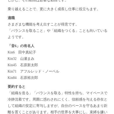
しかし、その動揺は必要な動揺です。
乗り越えることで、更に大きく成長し仕事に役立ちます。
適職
さまざまな機能を考え出すことが得意です。
「バランスを取ること」や「組織をつくる」ことも向いている
ようです。
「音6」の有名人
Kin6 田中真紀子
Kin32 山瀬まみ
Kin45 石原新太郎
Kin71 アフルレッド・ノーベル
Kin84 石原裕次郎
要約すると
「組織を造る」「バランスを取る」特性を持ち、マイペースで
冷静沈着です。周囲に惑わされにくく、信頼感を与える存在と
して組織の安定に寄与しますが、自分のペースを守るあまり距
離を置くことがあります。相手の世界を大事にし、束縛を嫌い