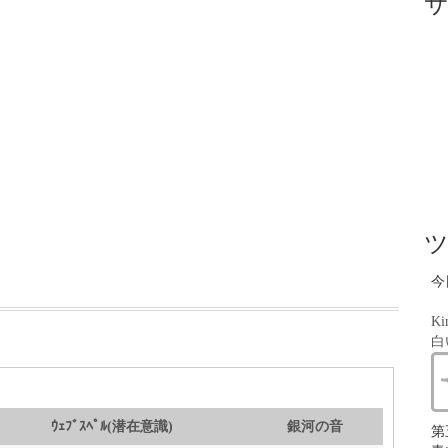
今
Ki
白
ｳｪﾌﾞｽﾍﾟﾙ(潜在意識)
銀河の音
第