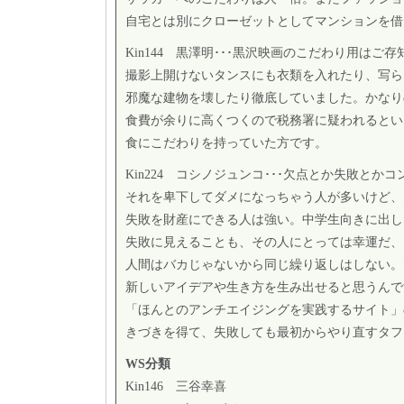
自宅とは別にクローゼットとしてマンションを借
Kin144 黒澤明･･･黒沢映画のこだわり用はご
撮影上開けないタンスにも衣類を入れたり、写ら
邪魔な建物を壊したり徹底していました。かなり
食費が余りに高くつくので税務署に疑われるとい
食にこだわりを持っていた方です。
Kin224 コシノジュンコ･･･欠点とか失敗と
それを卑下してダメになっちゃう人が多いけど、
失敗を財産にできる人は強い。中学生向きに出し
失敗に見えることも、その人にとっては幸運だ、
人間はバカじゃないから同じ繰り返しはしない。
新しいアイデアや生き方を生み出せると思うんで
「ほんとのアンチエイジングを実践するサイト」
きづきを得て、失敗しても最初からやり直すタフ
WS分類
Kin146 三谷幸喜