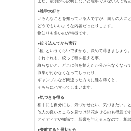
また、最初から説明しないと理解できない人でも
●雑学大好き
いろんなことを知っている人ですが、周りの人に
どうでもいいような内容だったりします。
物知りも多いのが特徴です。
●絞り込んでから実行
｢種｣というくらいですから、決めて蒔きましょう
くれぐれも、絞って種を植える事。
絞らないと、どこに何を植えたか分からなくなっ
収集が付かなくなってしったり、
ギャンブルなど間違った方向に種を蒔くと、
そちらにハマってしまいます。
●気づきを得る
相手にも自分にも、気づかせたい、気づきたい。
他人の良いところを見つけ開花させるのも得意で
アイディアや知識で、影響を与える人なので、相
●失敗すると最初から