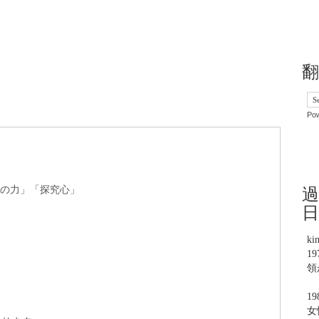
翻
Po
過
の力」「探究心」
日
ki
1
領
。
1
女