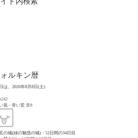
サイト内検索
ツォルキン暦
日は、2026年8月8日(土)
n242
い風
-
青い鷲
音8
五の城(緑の魅惑の城)：52日間の34日目