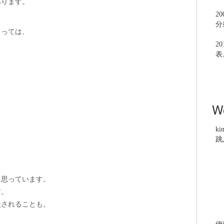
あります。
2
分
とっては、
2
表
。
W
て
ki
跳
と思っています。
す。
談されることも。