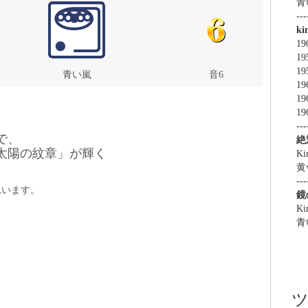
青
---
k
1
19
19
青い嵐
音6
19
19
19
---
で、
絶
太陽の紋章」が輝く
Ki
黄
---
思います。
鏡
Ki
青