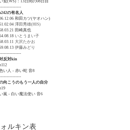
い鷲(WS)：13日間の08日目
---------------
in242の有名人
906.12.06 和田カツ(ヤオハン)
51.02.04
澤田秀雄(HIS)
58.03.21 田崎真也
64.08.18
いとうまい子
68.03.11
大沢たかお
69.08.13
伊藤みどり
---------------
対反対kin
n112
色い人 - 赤い蛇 音8
---------------
の向こうのもう一人の自分
n19
い嵐 - 白い魔法使い 音6
ツォルキン表