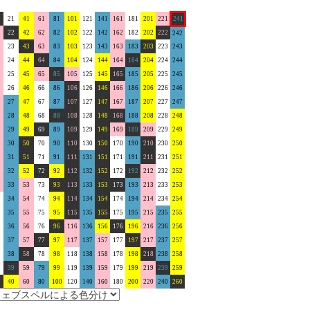
21
41
61
81
101
121
141
161
181
201
221
241
22
42
62
82
102
122
142
162
182
202
222
242
23
43
63
83
103
123
143
163
183
203
223
243
24
44
64
84
104
124
144
164
184
204
224
244
25
45
65
85
105
125
145
165
185
205
225
245
26
46
66
86
106
126
146
166
186
206
226
246
27
47
67
87
107
127
147
167
187
207
227
247
28
48
68
88
108
128
148
168
188
208
228
248
29
49
69
89
109
129
149
169
189
209
229
249
30
50
70
90
110
130
150
170
190
210
230
250
31
51
71
91
111
131
151
171
191
211
231
251
32
52
72
92
112
132
152
172
192
212
232
252
33
53
73
93
113
133
153
173
193
213
233
253
34
54
74
94
114
134
154
174
194
214
234
254
35
55
75
95
115
135
155
175
195
215
235
255
36
56
76
96
116
136
156
176
196
216
236
256
37
57
77
97
117
137
157
177
197
217
237
257
38
58
78
98
118
138
158
178
198
218
238
258
39
59
79
99
119
139
159
179
199
219
239
259
40
60
80
100
120
140
160
180
200
220
240
260