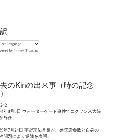
訳
wered by
Translate
去のKinの出来事（時の記念
）
n242
974年8月8日 ウォーターゲート事件でニクソン米大統
が辞任。
989年7月24日 宇野宗佑首相が、参院選惨敗と自身の
性問題により退陣を表明。