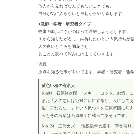
他人から見ればなんでもないことでも、
自分が気に入らないと最初からやり直します。
●教師・学者・研究者タイプ
物事の原点にさかのぼって理解しようとします。
１から知りたがるし、納得したいという気持ちが
人の良いところを開花させ、
とことん調べて深みにはまっていきます。
適職
原点を知る仕事が向いてます。学者・研究者・哲
黄色い種の有名人
Kin84 石原裕次郎･･･スキー、ヨット、お酒
また「人の悪口は絶対に口にするな、人にしてあ
生）忘れるな。」という気づきを石原軍団に与え
今もその言葉は石原軍団に残ってるそうです。
Kin124 三浦カズ･･･現役最年長選手「背番
サッカーへのこだわりは人一倍。またファッショ