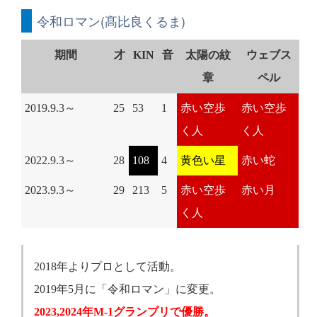
令和ロマン(髙比良くるま)
期間
才
KIN
音
太陽の紋
ウェブス
章
ペル
2019.9.3～
25
53
1
赤い空歩
赤い空歩
く人
く人
2022.9.3～
28
108
4
黄色い星
赤い蛇
2023.9.3～
29
213
5
赤い空歩
赤い月
く人
2018年よりプロとして活動。
2019年5月に「令和ロマン」に変更。
2023,2024年M-1グランプリで優勝。