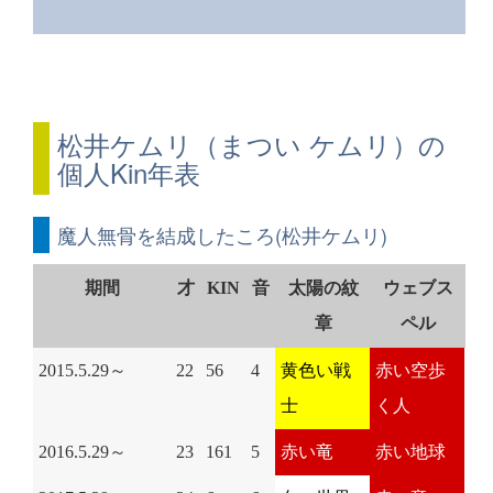
松井ケムリ（まつい ケムリ）の
個人Kin年表
魔人無骨を結成したころ(松井ケムリ)
期間
才
KIN
音
太陽の紋
ウェブス
章
ペル
2015.5.29～
22
56
4
黄色い戦
赤い空歩
士
く人
2016.5.29～
23
161
5
赤い竜
赤い地球