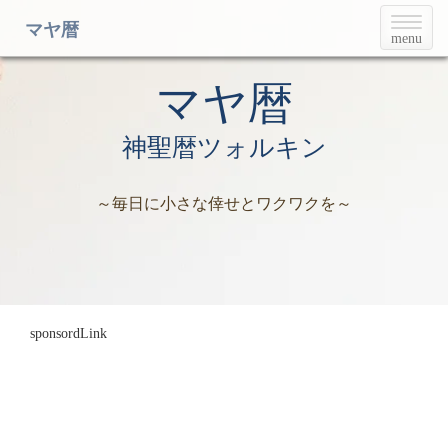
T
マヤ暦
menu
o
g
g
マヤ暦
l
e
神聖暦ツォルキン
n
a
v
～毎日に小さな倖せとワクワクを～
i
g
a
t
i
o
n
sponsordLink