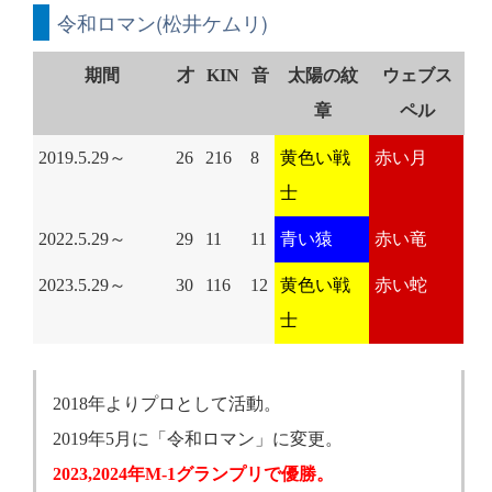
令和ロマン(松井ケムリ)
期間
才
KIN
音
太陽の紋
ウェブス
章
ペル
2019.5.29～
26
216
8
黄色い戦
赤い月
士
2022.5.29～
29
11
11
青い猿
赤い竜
2023.5.29～
30
116
12
黄色い戦
赤い蛇
士
2018年よりプロとして活動。
2019年5月に「令和ロマン」に変更。
2023,2024年M-1グランプリで優勝。