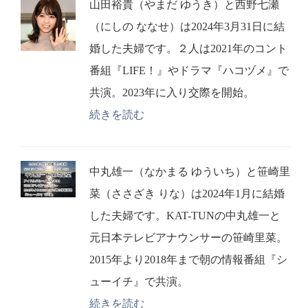
山田裕貴（やまだ ゆうき）と西野七瀬
（にしの ななせ）は2024年3月31日に結
婚した夫婦です。２人は2021年のコント
番組『LIFE！』やドラマ『ハコヅメ』で
共演。2023年に入り交際を開始。
続きを読む
中丸雄一（なかまる ゆういち）と笹崎里
菜（ささざき りな）は2024年1月に結婚
した夫婦です。KAT-TUNの中丸雄一と
元日本テレビアナウンサーの笹崎里菜。
2015年より2018年まで朝の情報番組『シ
ューイチ』で共演。
続きを読む