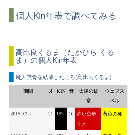
個人Kin年表で調べてみる
髙比良くるま（たかひら くる
ま）の個人Kin年表
魔人無骨を結成したころ(髙比良くるま)
期間
才
KIN
音
太陽の紋
ウェブス
章
ペル
2015.9.3～
21
153
10
赤い空歩
黄色の種
く人