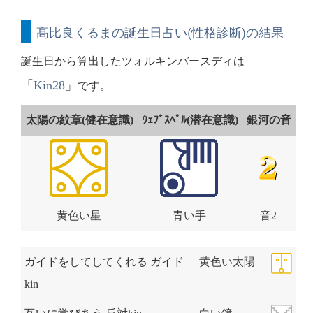
髙比良くるまの誕生日占い(性格診断)の結果
誕生日から算出したツォルキンバースディは
「
Kin28
」
です。
太陽の紋章(健在意識)
ｳｪﾌﾞｽﾍﾟﾙ(潜在意識)
銀河の音
黄色い星
青い手
音2
ガイドをしてしてくれる ガイド
黄色い太陽
kin