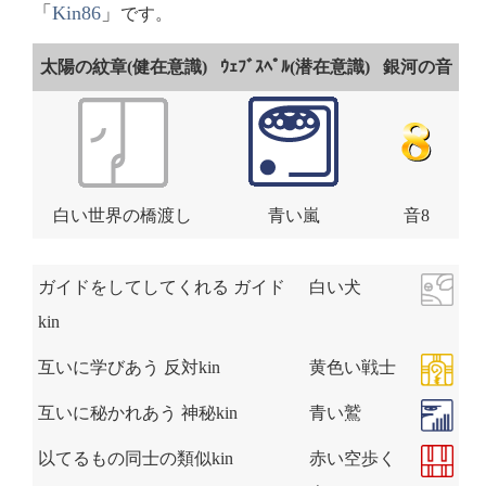
「
Kin86
」
です。
太陽の紋章(健在意識)
ｳｪﾌﾞｽﾍﾟﾙ(潜在意識)
銀河の音
白い世界の橋渡し
青い嵐
音8
ガイドをしてしてくれる ガイド
白い犬
kin
互いに学びあう 反対kin
黄色い戦士
互いに秘かれあう 神秘kin
青い鷲
以てるもの同士の類似kin
赤い空歩く