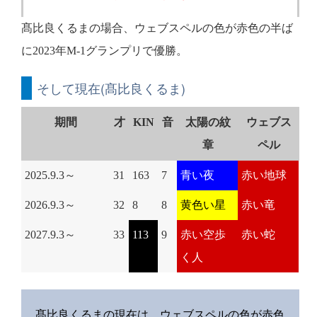
髙比良くるまの場合、ウェブスペルの色が赤色の半ば
に2023年M-1グランプリで優勝。
そして現在(髙比良くるま)
期間
才
KIN
音
太陽の紋
ウェブス
章
ペル
2025.9.3～
31
163
7
青い夜
赤い地球
2026.9.3～
32
8
8
黄色い星
赤い竜
2027.9.3～
33
113
9
赤い空歩
赤い蛇
く人
髙比良くるまの現在は、ウェブスペルの色が赤色