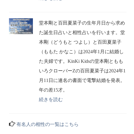
堂本剛と百田夏菜子の生年月日から求め
た誕生日占いと相性占いを行います。堂
本剛（どうもと つよし）と百田夏菜子
（ももた かなこ）は2024年1月に結婚し
た夫婦です。KinKi Kidsの堂本剛ともも
いろクローバーZの百田夏菜子は2024年1
月11日に連名の書面で電撃結婚を発表。
年の差15才。
続きを読む
有名人の相性の一覧はこちら