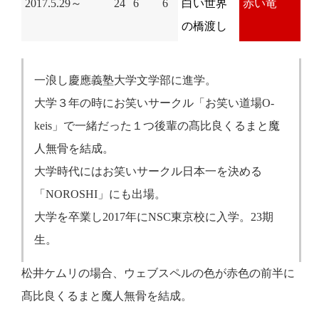
2017.5.29～
24
6
6
白い世界
赤い竜
の橋渡し
一浪し慶應義塾大学文学部に進学。
大学３年の時にお笑いサークル「お笑い道場O-
keis」で一緒だった１つ後輩の髙比良くるまと魔
人無骨を結成。
大学時代にはお笑いサークル日本一を決める
「NOROSHI」にも出場。
大学を卒業し2017年にNSC東京校に入学。23期
生。
松井ケムリの場合、ウェブスペルの色が赤色の前半に
髙比良くるまと魔人無骨を結成。