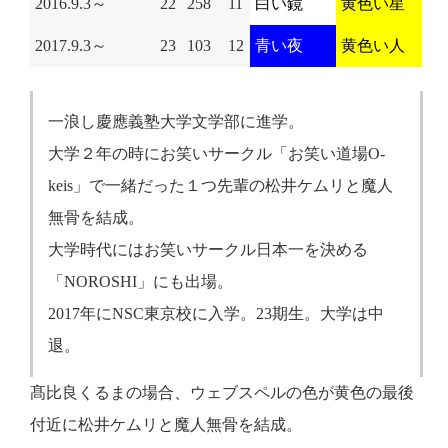
2016.9.3～
22
258
11
白い鏡
黄色い星
2017.9.3～
23
103
12
青い夜
黄色い人
一浪し慶應義塾大学文学部に進学。
大学２年の時にお笑いサークル「お笑い道場O-
keis」で一緒だった１つ先輩の松井ケムリと魔人
無骨を結成。
大学時代にはお笑いサークル日本一を決める
「NOROSHI」にも出場。
2017年にNSC東京校に入学。23期生。大学は中
退。
髙比良くるまの場合、ウェブスペルの色が黄色の最後
付近に松井ケムリと魔人無骨を結成。