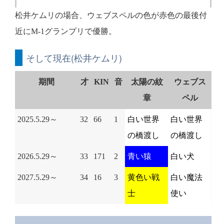
松井ケムリの場合、ウェブスペルの色が赤色の最後付
近にM-1グランプリで優勝。
そして現在(松井ケムリ)
期間
才
KIN
音
太陽の紋
ウェブス
章
ペル
2025.5.29～
32
66
1
白い世界
白い世界
の橋渡し
の橋渡し
2026.5.29～
33
171
2
青い猿
白い犬
2027.5.29～
34
16
3
黄色い戦
白い魔法
士
使い