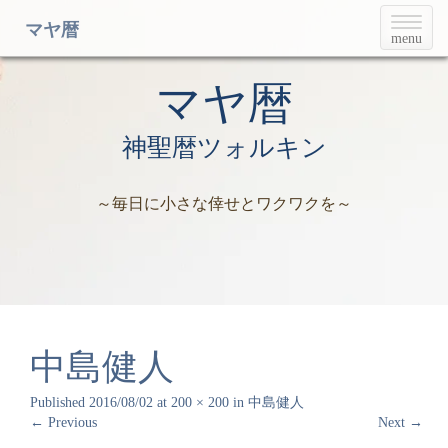
T
マヤ暦
menu
o
g
g
マヤ暦
l
e
神聖暦ツォルキン
n
a
v
～毎日に小さな倖せとワクワクを～
i
g
a
t
i
o
n
中島健人
Published
2016/08/02
at
200 × 200
in
中島健人
←
Previous
Next
→