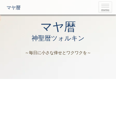
T
マヤ暦
menu
o
g
g
マヤ暦
l
e
神聖暦ツォルキン
n
a
v
～毎日に小さな倖せとワクワクを～
i
g
a
t
i
o
n