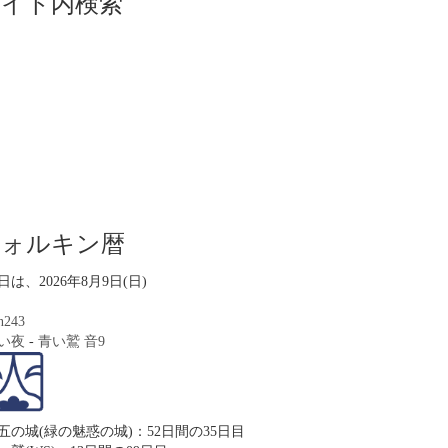
サイト内検索
ツォルキン暦
日は、2026年8月9日(日)
n243
い夜
-
青い鷲
音9
五の城(緑の魅惑の城)：52日間の35日目