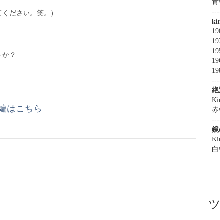
、
青
---
ください。笑。)
k
19
19
1
うか？
19
19
ら
---
絶
Ki
般編はこちら
赤
---
鏡
Ki
白