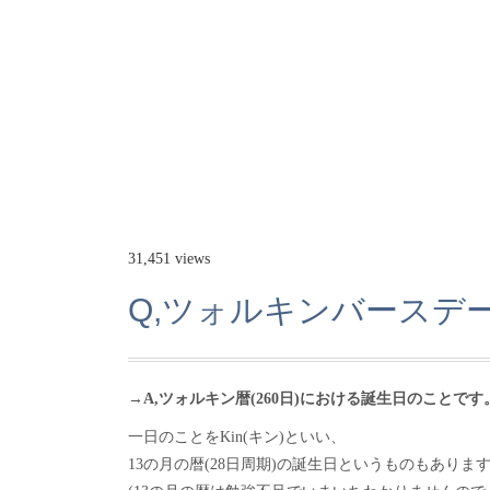
31,451 views
Q,ツォルキンバースデ
→A,ツォルキン暦(260日)における誕生日のことです
一日のことをKin(キン)といい、
13の月の暦(28日周期)の誕生日というものもありま