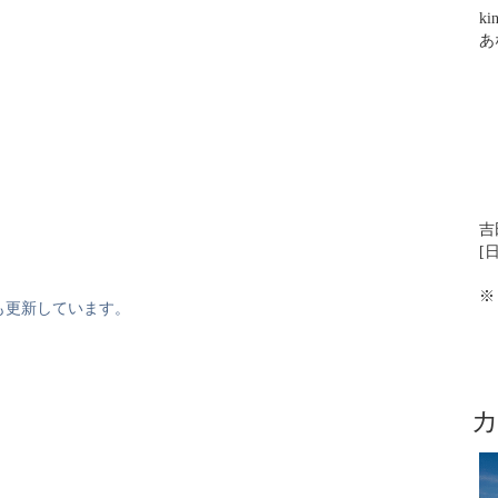
ki
あ
吉
[日
※
も更新しています。