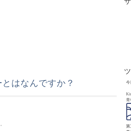
ーとはなんですか？
今
Ki
青
。
す。
第