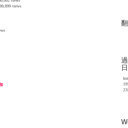
50,002 views
00,899 views
翻
views
過
日
ki
1
加
2
W