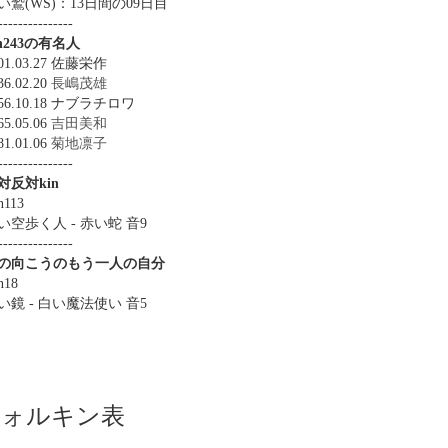
い鷲(WS)：13日間の09日目
---------------
in243の有名人
01.03.27 佐藤栄作
36.02.20
長嶋茂雄
956.10.18 ナブラチロワ
65.05.06
吉田美和
81.01.06
菊地凛子
---------------
対反対kin
n113
い空歩く人 - 赤い蛇 音9
---------------
の向こうのもう一人の自分
n18
い鏡 - 白い魔法使い 音5
ツォルキン表