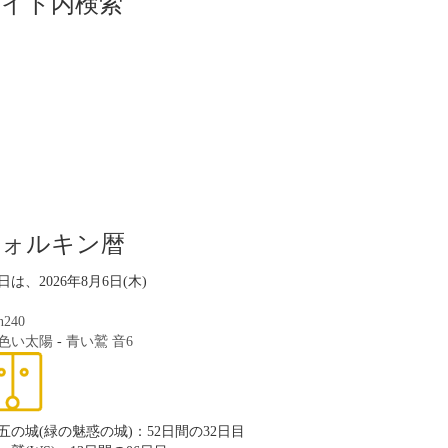
サイト内検索
ツォルキン暦
日は、2026年8月6日(木)
n240
色い太陽
-
青い鷲
音6
五の城(緑の魅惑の城)：52日間の32日目