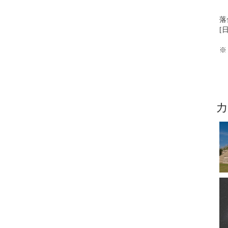
落
[
※