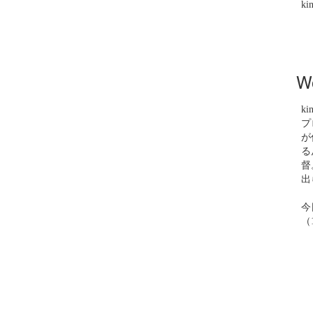
ki
W
ki
プ
が
る
督
出
今
（1