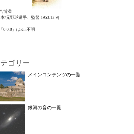
合博満
日本/元野球選手、監督 1953.12.9]
「0.0.0」はKin不明
カテゴリー
メインコンテンツの一覧
銀河の音の一覧