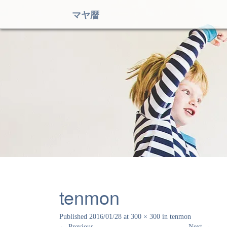
マヤ暦
tenmon
Published
2016/01/28
at
300 × 300
in
tenmon
←
Previous
Next
→