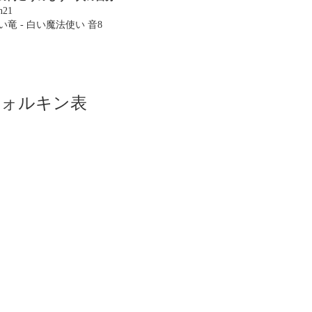
n21
い竜 - 白い魔法使い 音8
ツォルキン表