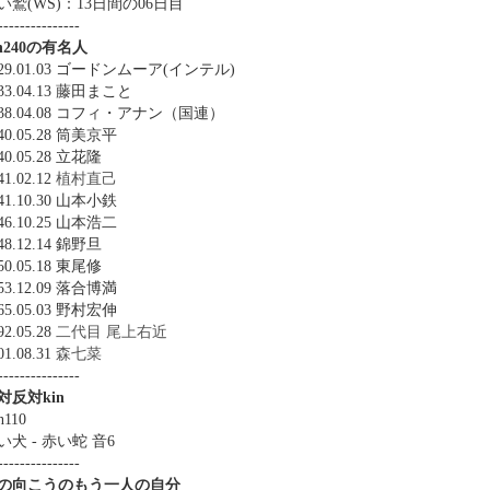
い鷲(WS)：13日間の06日目
---------------
in240の有名人
929.01.03 ゴードンムーア(インテル)
933.04.13 藤田まこと
938.04.08 コフィ・アナン（国連）
40.05.28 筒美京平
40.05.28 立花隆
41.02.12
植村直己
41.10.30 山本小鉄
46.10.25 山本浩二
48.12.14 錦野旦
50.05.18 東尾修
53.12.09 落合博満
65.05.03 野村宏伸
92.05.28
二代目 尾上右近
01.08.31
森七菜
---------------
対反対kin
n110
い犬 - 赤い蛇 音6
---------------
の向こうのもう一人の自分