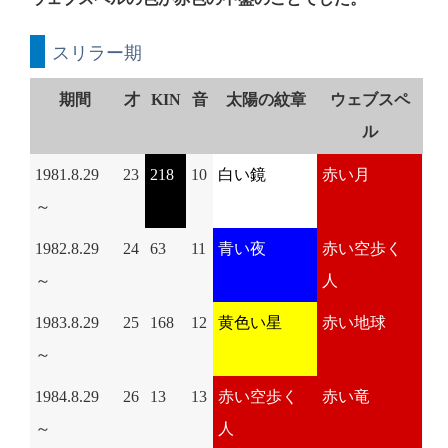
スリラー期
期間
才
KIN
音
太陽の紋章
ウェブスペ
ル
1981.8.29
23
218
10
白い鏡
赤い月
～
1982.8.29
24
63
11
青い夜
赤い空歩く
～
人
1983.8.29
25
168
12
黄色い星
赤い地球
～
1984.8.29
26
13
13
赤い空歩く
赤い竜
～
人