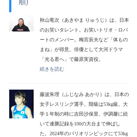
順)
秋山竜次（あきやま りゅうじ）は、日本
のお笑いタレント。お笑いトリオ・ロバ
ートのメンバー。梅宮辰夫など「体もの
まね」が得意。俳優として大河ドラマ
「光る君へ」で藤原実資役。
続きを読む
藤波朱理（ふじなみ あかり）は、日本の
女子レスリング選手。階級は53kg級。大
学１年制の時に吉田沙保里、伊調馨に続
いて連勝記録を100の大台まで伸ばし
た。2024年のパリオリンピックにて53kg