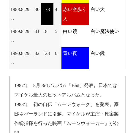
1988.8.29
30
173
4
赤い空歩く
白い犬
～
人
1989.8.29
31
18
5
白い鏡
白い魔法使い
～
1990.8.29
32
123
6
青い夜
白い鏡
～
1987年 8月 3rdアルバム「Bad」発表。日本では
マイケル最大のヒットアルバムとなった。
1988年 初の自伝「ムーンウォーク」を発表。豪
邸ネバーランドに引越。マイケルが主演・原案製
作総指揮を行った映画「ムーンウォーカー」が公
開