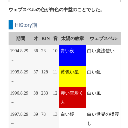
ウェブスペルの色が白色の中盤のことでした。
HIStory期
期間
才
KIN
音
太陽の紋章
ウェブスペル
1994.8.29
36
23
10
青い夜
白い魔法使い
～
1995.8.29
37
128
11
黄色い星
白い鏡
～
1996.8.29
38
233
12
赤い空歩く
白い風
～
人
1997.8.29
39
78
13
白い鏡
白い世界の橋渡
～
し