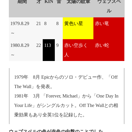
期間
才
KIN
音
太陽の紋章
ウェブスペ
ル
1979.8.29
21
8
8
黄色い星
赤い竜
～
1980.8.29
22
113
9
赤い空歩く
赤い蛇
～
人
1979年 8月 Epicからのソロ・デビュー作、「Off
The Wall」を発表。
1981年 3月 「Forever, Michael」から「One Day In
Your Life」がシングルカット。Off The Wallとの相
乗効果もあり全英1位を記録した。
ウェブスペルの色が赤色の中盤のことでした。