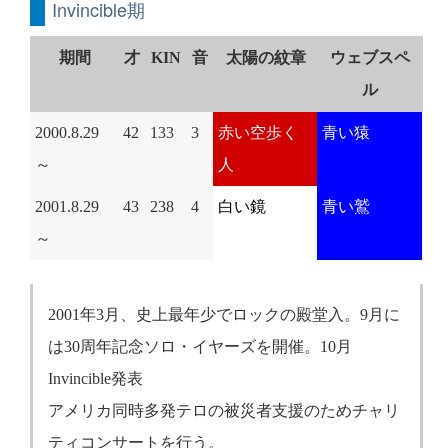
Invincible期
期間
才
KIN
音
太陽の紋章
ウェブスペ
ル
2000.8.29
42
133
3
赤い空歩く
青い猿
～
人
2001.8.29
43
238
4
白い鏡
青い鷲
～
2001年3月、史上最年少でロックの殿堂入。9月に
は30周年記念ソロ・イヤーズを開催。10月
Invincible発表
アメリカ同時多発テロの被災者支援のためチャリ
ティコンサートを行う。