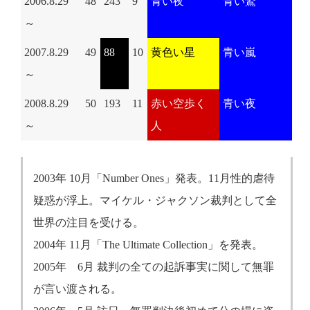
2006.8.29
48
243
9
青い夜
青い鷲
～
2007.8.29
49
88
10
黄色い星
青い嵐
～
2008.8.29
50
193
11
赤い空歩く
青い夜
～
人
2003年 10月「Number Ones」発表。11月性的虐待
疑惑が浮上。マイケル・ジャクソン裁判として全
世界の注目を受ける。
2004年 11月「The Ultimate Collection」を発表。
2005年 6月 裁判の全ての起訴事実に関して無罪
が言い渡される。