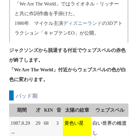
「We Are The World」ではライオネル・リッチー
と共に作詞作曲を手掛けた。
1986年 マイケル主演
ディズニーランド
の3Dアト
ラクション「キャプテンEO」が公開。
ジャクソンズから脱退する付近でウェブスペルの赤色
が終了します。
「We Are The World」付近からウェブスペルの色が白
色に変わります。
バッド期
期間
才
KIN
音
太陽の紋章
ウェブスペル
1987.8.29
29
68
3
黄色い星
白い世界の橋渡
～
し