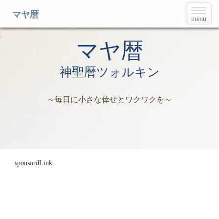
T
マヤ暦
menu
o
g
g
マヤ暦
l
e
神聖暦ツォルキン
n
a
v
～毎日に小さな倖せとワクワクを～
i
g
a
t
i
o
n
sponsordLink