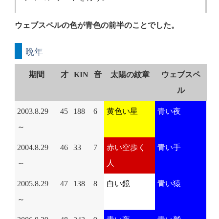
ウェブスペルの色が青色の前半のことでした。
晩年
期間
才
KIN
音
太陽の紋章
ウェブスペ
ル
2003.8.29
45
188
6
黄色い星
青い夜
～
2004.8.29
46
33
7
赤い空歩く
青い手
～
人
2005.8.29
47
138
8
白い鏡
青い猿
～