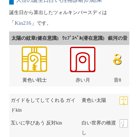
誕生日から算出したツォルキンバースディは
「
Kin216
」
です。
太陽の紋章(健在意識)
ｳｪﾌﾞｽﾍﾟﾙ(潜在意識)
銀河の音
黄色い戦士
赤い月
音8
ガイドをしてしてくれる ガイ
黄色い太陽
ドkin
互いに学びあう 反対kin
白い世界の橋渡
し