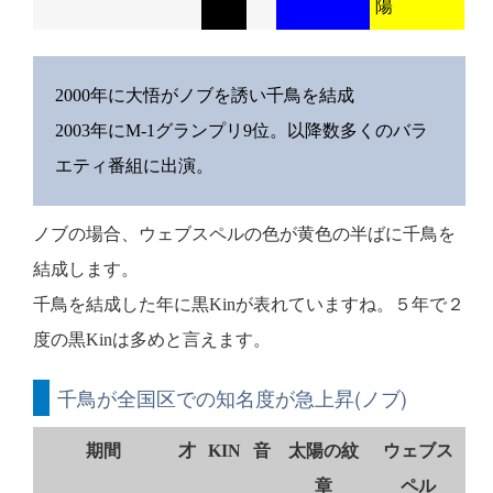
陽
2000年に大悟がノブを誘い千鳥を結成
2003年にM-1グランプリ9位。以降数多くのバラ
エティ番組に出演。
ノブの場合、ウェブスペルの色が黄色の半ばに千鳥を
結成します。
千鳥を結成した年に黒Kinが表れていますね。５年で２
度の黒Kinは多めと言えます。
千鳥が全国区での知名度が急上昇(ノブ)
期間
才
KIN
音
太陽の紋
ウェブス
章
ペル