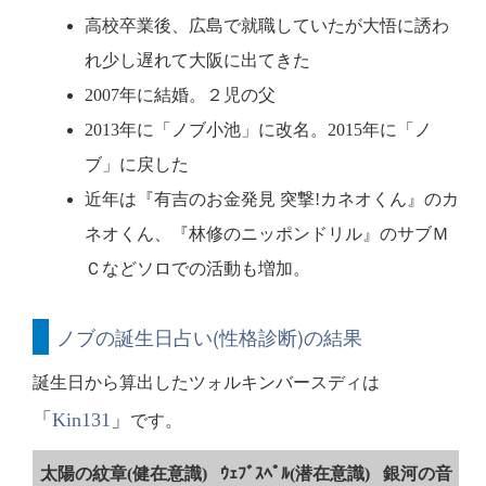
高校卒業後、広島で就職していたが大悟に誘わ
れ少し遅れて大阪に出てきた
2007年に結婚。２児の父
2013年に「ノブ小池」に改名。2015年に「ノ
ブ」に戻した
近年は『有吉のお金発見 突撃!カネオくん』のカ
ネオくん、『林修のニッポンドリル』のサブＭ
Ｃなどソロでの活動も増加。
ノブの誕生日占い(性格診断)の結果
誕生日から算出したツォルキンバースディは
「
Kin131
」
です。
太陽の紋章(健在意識)
ｳｪﾌﾞｽﾍﾟﾙ(潜在意識)
銀河の音