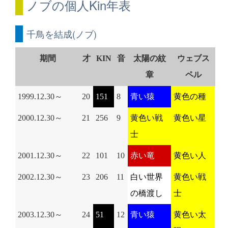
ノブの個人Kin年表
千鳥を結成(ノブ)
期間
才
KIN
音
太陽の紋
ウェブス
章
ペル
1999.12.30～
20
151
8
青い猿
黄色の種
2000.12.30～
21
256
9
黄色い戦
黄色い星
士
2001.12.30～
22
101
10
赤い竜
黄色い人
2002.12.30～
23
206
11
白い世界
黄色い戦
の橋渡し
士
2003.12.30～
24
51
12
青い猿
黄色い太