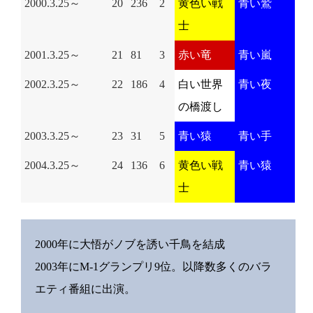
2000.3.25～
20
236
2
黄色い戦
青い鷲
士
2001.3.25～
21
81
3
赤い竜
青い嵐
2002.3.25～
22
186
4
白い世界
青い夜
の橋渡し
2003.3.25～
23
31
5
青い猿
青い手
2004.3.25～
24
136
6
黄色い戦
青い猿
士
2000年に大悟がノブを誘い千鳥を結成
2003年にM-1グランプリ9位。以降数多くのバラ
エティ番組に出演。