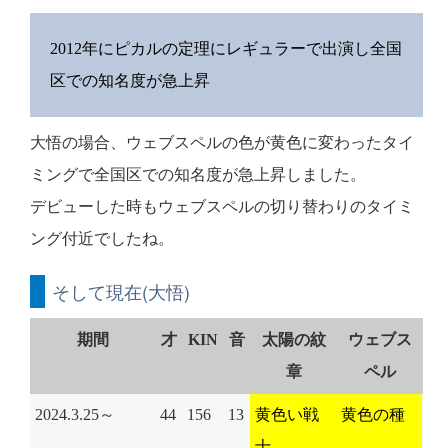
2012年にピカルの定理にレギュラーで出演し全国
区での知名度が急上昇
大悟の場合、ウェブスペルの色が黄色に変わったタイ
ミングで全国区での知名度が急上昇しました。
デビューした時もウェブスペルの切り替わりのタイミ
ング付近でしたね。
そして現在(大悟)
期間
才
KIN
音
太陽の紋
ウェブス
章
ペル
2024.3.25～
44
156
13
黄色い戦
黄色の種
士