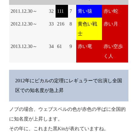
2011.12.30～
32
111
7
青い猿
赤い蛇
2012.12.30～
33
216
8
黄色い戦
赤い月
士
2013.12.30～
34
61
9
赤い竜
赤い空歩
く人
2012年にピカルの定理にレギュラーで出演し全国
区での知名度が急上昇
ノブの場合、ウェブスペルの色が赤色の半ばに全国的
に知名度が上昇します。
その年に、これまた黒Kinが表れていますね。