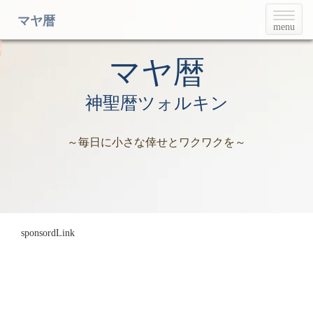
T
マヤ暦
menu
o
g
g
マヤ暦
l
e
神聖暦ツォルキン
n
a
v
～毎日に小さな倖せとワクワクを～
i
g
a
t
i
o
n
sponsordLink