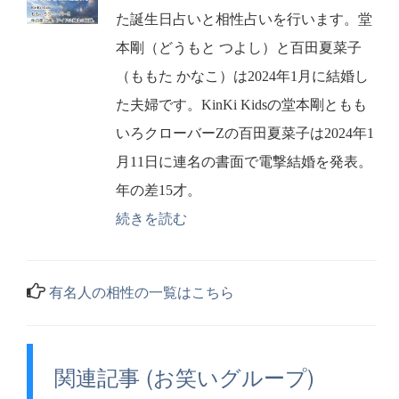
た誕生日占いと相性占いを行います。堂
本剛（どうもと つよし）と百田夏菜子
（ももた かなこ）は2024年1月に結婚し
た夫婦です。KinKi Kidsの堂本剛ともも
いろクローバーZの百田夏菜子は2024年1
月11日に連名の書面で電撃結婚を発表。
年の差15才。
続きを読む
有名人の相性の一覧はこちら
関連記事 (お笑いグループ)