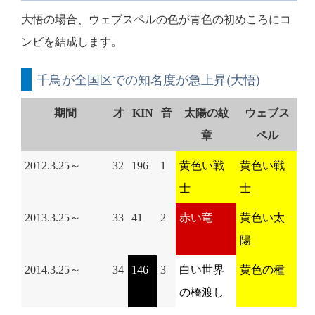
大悟の場合、ウェブスペルの色が青色の初めころにコ
ンビを結成します。
千鳥が全国区での知名度が急上昇(大悟)
期間
才
KIN
音
太陽の紋
ウェブス
章
ペル
2012.3.25～
32
196
1
黄色い戦
黄色い戦
士
士
2013.3.25～
33
41
2
赤い竜
黄色い太
陽
2014.3.25～
34
146
3
白い世界
黄色の種
の橋渡し