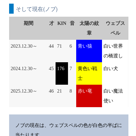
そして現在(ノブ)
期間
才
KIN
音
太陽の紋
ウェブス
章
ペル
2023.12.30～
44
71
6
青い猿
白い世界
の橋渡し
2024.12.30～
45
176
7
黄色い戦
白い犬
士
2025.12.30～
46
21
8
赤い竜
白い魔法
使い
ノブの現在は、ウェブスペルの色が白色の半ばに
当たります。