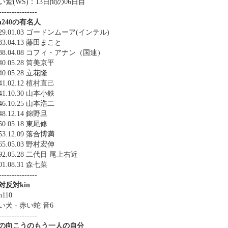
い鷲(WS)：13日間の06日目
---------------
in240の有名人
929.01.03 ゴードンムーア(インテル)
933.04.13 藤田まこと
938.04.08 コフィ・アナン（国連）
40.05.28 筒美京平
40.05.28 立花隆
41.02.12
植村直己
41.10.30 山本小鉄
46.10.25 山本浩二
48.12.14 錦野旦
50.05.18 東尾修
53.12.09 落合博満
65.05.03 野村宏伸
92.05.28
二代目 尾上右近
01.08.31
森七菜
---------------
対反対kin
n110
い犬 - 赤い蛇 音6
---------------
の向こうのもう一人の自分