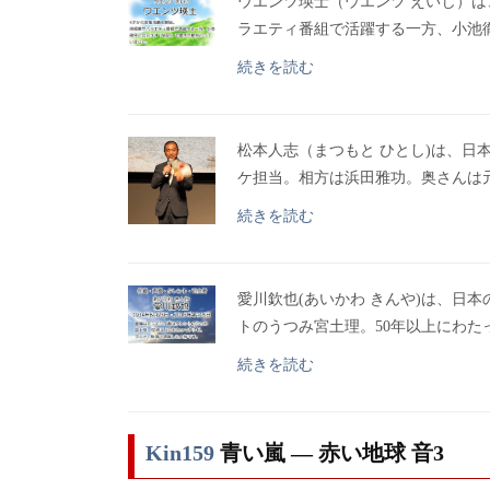
ウエンツ瑛士（ウエンツ えいじ）
ラエティ番組で活躍する一方、小池
続きを読む
松本人志（まつもと ひとし)は、日
ケ担当。相方は浜田雅功。奥さんは
続きを読む
愛川欽也(あいかわ きんや)は、日
トのうつみ宮土理。50年以上にわ
続きを読む
Kin159
青い嵐 ― 赤い地球 音3