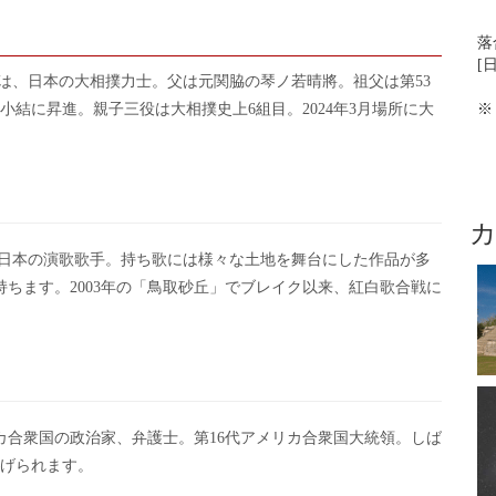
落
[
は、日本の大相撲力士。父は元関脇の琴ノ若晴將。祖父は第53
に小結に昇進。親子三役は大相撲史上6組目。2024年3月場所に大
※
、日本の演歌歌手。持ち歌には様々な土地を舞台にした作品が多
ちます。2003年の「鳥取砂丘」でブレイク以来、紅白歌合戦に
カ合衆国の政治家、弁護士。第16代アメリカ合衆国大統領。しば
挙げられます。