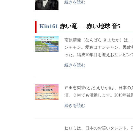
続きを読む
Kin161
赤い竜 ― 赤い地球 音5
南原清隆（なんばら きよたか）は
ンチャン。愛称はナンチャン。民放各
った。結成10年目を迎えお互いピン
続きを読む
戸田恵梨香(とだ えりか)は、日本
演。ＣＭでも活動します。2019年
続きを読む
ヒロミは、日本のお笑いタレント、司