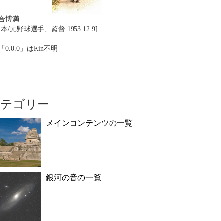
合博満
日本/元野球選手、監督 1953.12.9]
「0.0.0」はKin不明
カテゴリー
メインコンテンツの一覧
銀河の音の一覧