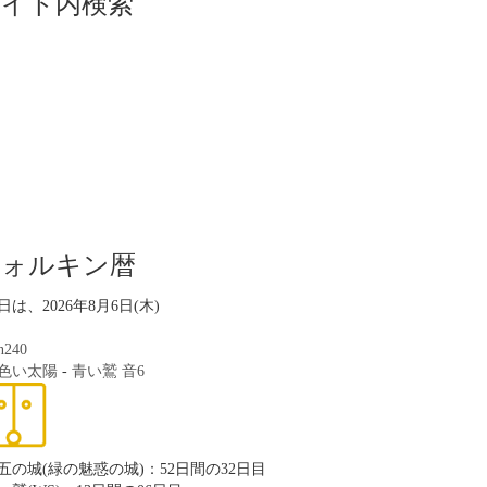
サイト内検索
ツォルキン暦
日は、2026年8月6日(木)
n240
色い太陽
-
青い鷲
音6
五の城(緑の魅惑の城)：52日間の32日目