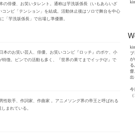
ki
日本の俳優、お笑いタレント。通称は芋洗坂係長（いもあらいざ
いコンビ「テンション」を結成。活動休止後はソロで舞台を中心
り』に「芋洗坂係長」で出場し準優勝。
W
ki
、日本のお笑い芸人、俳優。お笑いコンビ『ロッチ』のボケ、小
プ
が
が特徴。ピンでの活動も多く、『世界の果てまでイッテQ!』で
る
督
出
今
（1
本の男性歌手、作詞家、作曲家 。アニメソング界の帝王と呼ばれる
も親しまれている。