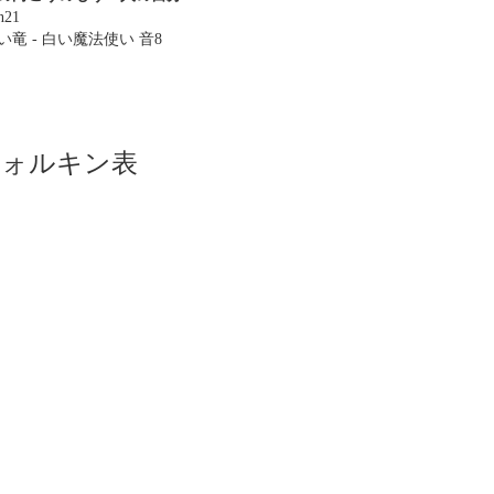
n21
い竜 - 白い魔法使い 音8
ツォルキン表