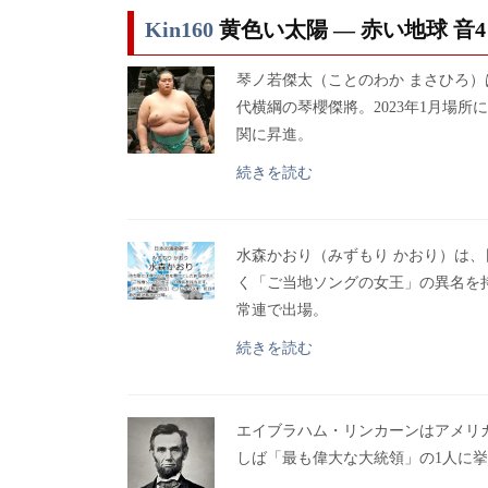
Kin160
黄色い太陽 ― 赤い地球 音4
琴ノ若傑太（ことのわか まさひろ）
代横綱の琴櫻傑將。2023年1月場所
関に昇進。
続きを読む
水森かおり（みずもり かおり）は
く「ご当地ソングの女王」の異名を持
常連で出場。
続きを読む
エイブラハム・リンカーンはアメリ
しば「最も偉大な大統領」の1人に