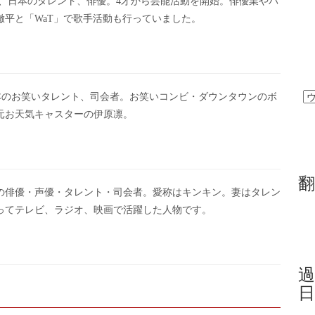
は、日本のタレント、俳優。4才から芸能活動を開始。俳優業やバ
徹平と「WaT」で歌手活動も行っていました。
本のお笑いタレント、司会者。お笑いコンビ・ダウンタウンのボ
元お天気キャスターの伊原凛。
翻
本の俳優・声優・タレント・司会者。愛称はキンキン。妻はタレン
たってテレビ、ラジオ、映画で活躍した人物です。
過
日