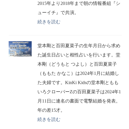
2015年より2018年まで朝の情報番組『シ
ューイチ』で共演。
続きを読む
堂本剛と百田夏菜子の生年月日から求め
た誕生日占いと相性占いを行います。堂
本剛（どうもと つよし）と百田夏菜子
（ももた かなこ）は2024年1月に結婚し
た夫婦です。KinKi Kidsの堂本剛ともも
いろクローバーZの百田夏菜子は2024年1
月11日に連名の書面で電撃結婚を発表。
年の差15才。
続きを読む