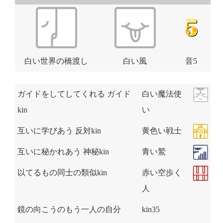
白い世界の橋渡し
白い風
音5
ガイドをしてしてくれる ガイド
白い魔法使
kin
い
互いに学びあう 反対kin
黄色い戦士
互いに秘かれあう 神秘kin
青い鷲
以てるもの同士の類似kin
赤い空歩く
人
鏡の向こうのもう一人の自分
kin35