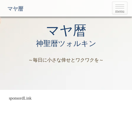
T
マヤ暦
menu
o
g
g
マヤ暦
l
e
神聖暦ツォルキン
n
a
v
～毎日に小さな倖せとワクワクを～
i
g
a
t
i
o
n
sponsordLink