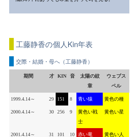
工藤静香の個人Kin年表
交際・結婚・母へ（工藤静香）
期間
才
KIN
音
太陽の紋
ウェブス
章
ペル
1999.4.14～
29
151
8
青い猿
黄色の種
2000.4.14～
30
256
9
黄色い戦
黄色い星
士
2001.4.14～
31
101
10
赤い竜
黄色い人