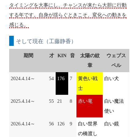
タイミングを大事にし、チャンスが来たら大胆に行動
する年です。自身が揺らぐときこそ、変化への動きを
感じる。
そして現在（工藤静香）
期間
才
KIN
音
太陽の紋
ウェブス
章
ペル
2024.4.14～
54
176
7
黄色い戦
白い犬
士
2025.4.14～
55
21
8
赤い竜
白い魔法
使い
2026.4.14～
56
126
9
白い世界
白い鏡
の橋渡し