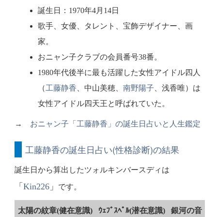
誕生日：1970年4月14日
歌手、女優、タレント、宝飾デザイナー、画
家。
おニャン子クラブの会員番号38番。
1980年代後半に最も活躍した女性アイドル四人
（
工藤静香
、中山美穂、
南野陽子
、浅香唯）は
女性アイドル四天王と呼ばれていた。
→
おニャン子「工藤静香」の誕生日占いと人生鑑定
工藤静香の誕生日占い(性格診断)の結果
誕生日から算出したツォルキンバースディは
「
Kin226
」
です。
太陽の紋章(健在意識)
ｳｪﾌﾞｽﾍﾟﾙ(潜在意識)
銀河の音