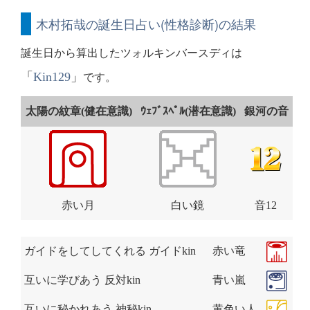
木村拓哉の誕生日占い(性格診断)の結果
誕生日から算出したツォルキンバースディは
「
Kin129
」
です。
太陽の紋章(健在意識)
ｳｪﾌﾞｽﾍﾟﾙ(潜在意識)
銀河の音
赤い月
白い鏡
音12
ガイドをしてしてくれる ガイドkin
赤い竜
互いに学びあう 反対kin
青い嵐
互いに秘かれあう 神秘kin
黄色い人