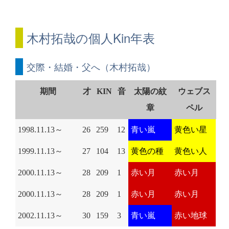
木村拓哉の個人Kin年表
交際・結婚・父へ（木村拓哉）
期間
才
KIN
音
太陽の紋
ウェブス
章
ペル
1998.11.13～
26
259
12
青い嵐
黄色い星
1999.11.13～
27
104
13
黄色の種
黄色い人
2000.11.13～
28
209
1
赤い月
赤い月
2000.11.13～
28
209
1
赤い月
赤い月
2002.11.13～
30
159
3
青い嵐
赤い地球