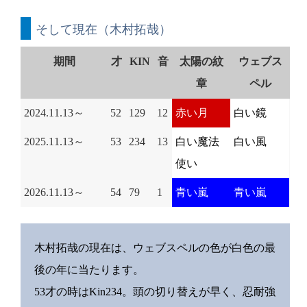
そして現在（木村拓哉）
期間
才
KIN
音
太陽の紋
ウェブス
章
ペル
2024.11.13～
52
129
12
赤い月
白い鏡
2025.11.13～
53
234
13
白い魔法
白い風
使い
2026.11.13～
54
79
1
青い嵐
青い嵐
木村拓哉の現在は、ウェブスペルの色が白色の最
後の年に当たります。
53才の時はKin234。頭の切り替えが早く、忍耐強