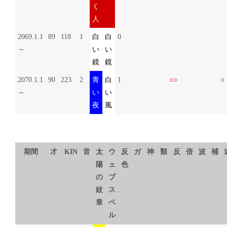
く
人
2069.1.1
89
118
1
白
白
0
～
い
い
鏡
鏡
2070.1.1
90
223
2
青
白
1
○
○
○
～
い
い
夜
風
期間
才
KIN
音
太
ウ
反
ガ
神
類
反
倍
波
補
陽
ェ
色
の
ブ
紋
ス
章
ペ
ル