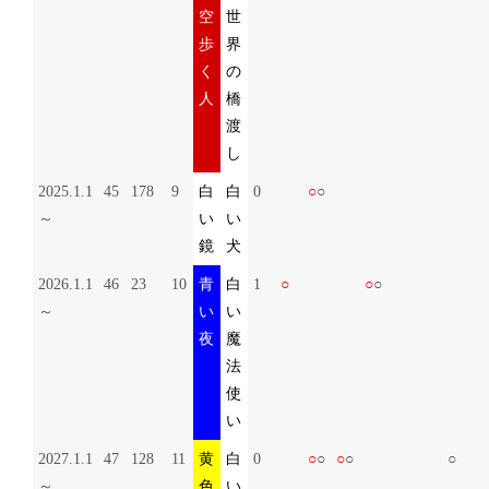
空
世
歩
界
く
の
人
橋
渡
し
2025.1.1
45
178
9
白
白
0
○
○
～
い
い
鏡
犬
2026.1.1
46
23
10
青
白
1
○
○
○
～
い
い
夜
魔
法
使
い
2027.1.1
47
128
11
黄
白
0
○
○
○
○
○
～
色
い