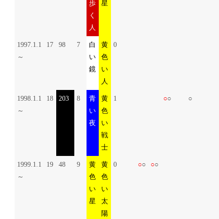
歩
星
く
人
1997.1.1
17
98
7
白
黄
0
～
い
色
鏡
い
人
1998.1.1
18
203
8
青
黄
1
○
○
○
～
い
色
夜
い
戦
士
1999.1.1
19
48
9
黄
黄
0
○
○
○
○
～
色
色
い
い
星
太
陽