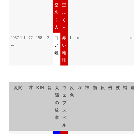
空
空
歩
歩
く
く
人
人
2057.1.1
77
158
2
白
赤
1
○
○
～
い
い
鏡
地
球
期間
才
KIN
音
太
ウ
反
ガ
神
類
反
倍
波
補
陽
ェ
色
の
ブ
紋
ス
章
ペ
ル