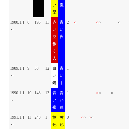
い
嵐
星
1988.1.1
8
193
11
赤
青
2
○
○
○
○
～
い
い
空
夜
歩
く
人
1989.1.1
9
38
12
白
青
1
～
い
い
鏡
手
1990.1.1
10
143
13
青
青
1
○
○
○
～
い
い
夜
猿
1991.1.1
11
248
1
黄
黄
0
○
○
○
○
～
色
色