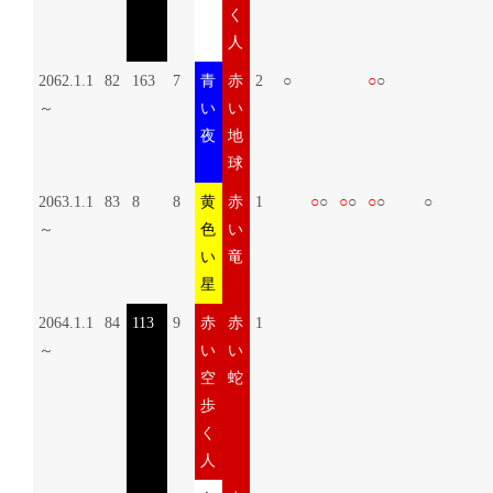
く
人
2062.1.1
82
163
7
青
赤
2
○
○
○
～
い
い
夜
地
球
2063.1.1
83
8
8
黄
赤
1
○
○
○
○
○
○
○
～
色
い
い
竜
星
2064.1.1
84
113
9
赤
赤
1
～
い
い
空
蛇
歩
く
人