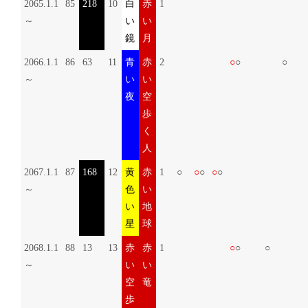
2065.1.1
85
218
10
白
赤
1
～
い
い
鏡
月
2066.1.1
86
63
11
青
赤
2
○
○
○
～
い
い
夜
空
歩
く
人
2067.1.1
87
168
12
黄
赤
1
○
○
○
○
○
～
色
い
い
地
星
球
2068.1.1
88
13
13
赤
赤
1
○
○
○
～
い
い
空
竜
歩