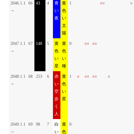
2046.1.1
66
43
4
青
黄
1
○
○
○
～
い
色
夜
い
太
陽
2047.1.1
67
148
5
黄
黄
0
○
○
○
○
～
色
色
い
い
星
種
2048.1.1
68
253
6
赤
黄
1
○
○
○
○
○
○
～
い
色
空
い
歩
星
く
人
2049.1.1
69
98
7
白
黄
0
～
い
色