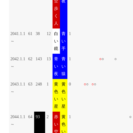
空
夜
歩
く
人
2041.1.1
61
38
12
白
青
1
～
い
い
鏡
手
2042.1.1
62
143
13
青
青
1
○
○
○
～
い
い
夜
猿
2043.1.1
63
248
1
黄
黄
0
○
○
○
○
～
色
色
い
い
星
星
2044.1.1
64
93
2
赤
黄
1
○
～
い
色
空
い