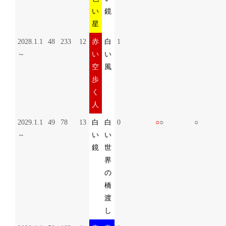
い
鏡
星
2028.1.1
48
233
12
赤
白
1
～
い
い
空
風
歩
く
人
2029.1.1
49
78
13
白
白
0
○
○
○
～
い
い
鏡
世
界
の
橋
渡
し