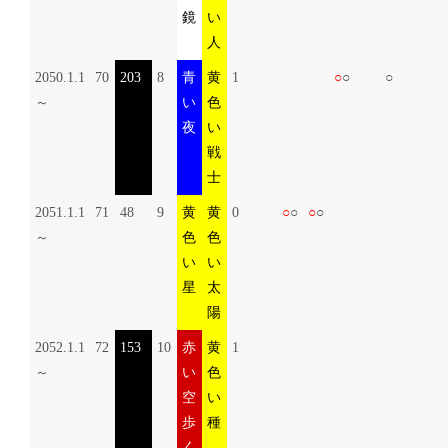
鏡
い
人
2050.1.1
70
203
8
青
黄
1
○
○
○
～
い
色
夜
い
戦
士
2051.1.1
71
48
9
黄
黄
0
○
○
○
○
～
色
色
い
い
星
太
陽
2052.1.1
72
153
10
赤
黄
1
～
い
色
空
い
歩
種
く