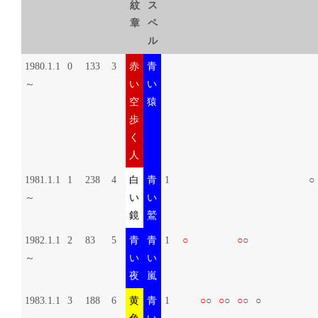
紋
ス
章
ペ
ル
1980.1.1
0
133
3
赤
青
～
い
い
空
猿
歩
く
人
1981.1.1
1
238
4
白
青
1
○
～
い
い
鏡
鷲
1982.1.1
2
83
5
青
青
1
○
○
○
～
い
い
夜
嵐
1983.1.1
3
188
6
黄
青
1
○
○
○
○
○
○
○