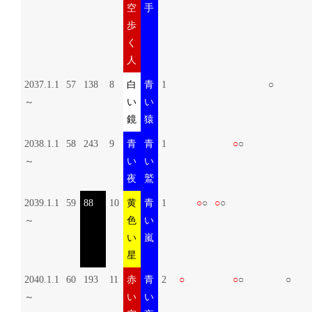
空
手
歩
く
人
2037.1.1
57
138
8
白
青
1
○
～
い
い
鏡
猿
2038.1.1
58
243
9
青
青
1
○
○
～
い
い
夜
鷲
2039.1.1
59
88
10
黄
青
1
○
○
○
○
～
色
い
い
嵐
星
2040.1.1
60
193
11
赤
青
2
○
○
○
○
～
い
い