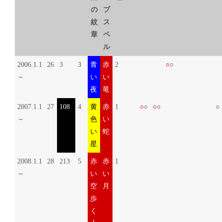
の
ブ
紋
ス
章
ペ
ル
2006.1.1
26
3
3
青
赤
2
○
○
～
い
い
夜
竜
2007.1.1
27
108
4
黄
赤
1
○
○
○
○
○
～
色
い
い
蛇
星
2008.1.1
28
213
5
赤
赤
1
～
い
い
空
月
歩
く