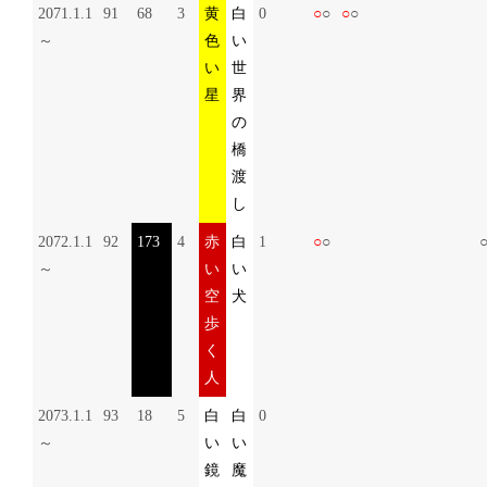
2071.1.1
91
68
3
黄
白
0
○
○
○
○
～
色
い
い
世
星
界
の
橋
渡
し
2072.1.1
92
173
4
赤
白
1
○
○
～
い
い
空
犬
歩
く
人
2073.1.1
93
18
5
白
白
0
～
い
い
鏡
魔