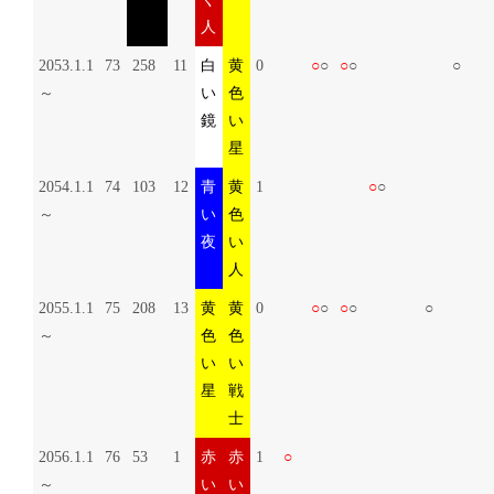
人
2053.1.1
73
258
11
白
黄
0
○
○
○
○
○
～
い
色
鏡
い
星
2054.1.1
74
103
12
青
黄
1
○
○
～
い
色
夜
い
人
2055.1.1
75
208
13
黄
黄
0
○
○
○
○
○
～
色
色
い
い
星
戦
士
2056.1.1
76
53
1
赤
赤
1
○
～
い
い