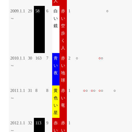
人
2009.1.1
29
58
6
白
赤
1
○
～
い
い
鏡
空
歩
く
人
2010.1.1
30
163
7
青
赤
2
○
○
○
～
い
い
夜
地
球
2011.1.1
31
8
8
黄
赤
1
○
○
○
○
○
○
○
～
色
い
い
竜
星
2012.1.1
32
113
9
赤
赤
1
～
い
い