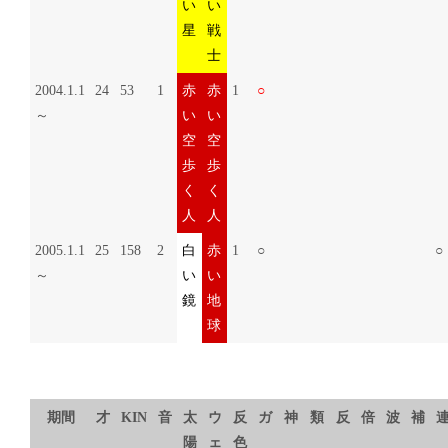
い
い
星
戦
士
2004.1.1
24
53
1
赤
赤
1
○
～
い
い
空
空
歩
歩
く
く
人
人
2005.1.1
25
158
2
白
赤
1
○
○
～
い
い
鏡
地
球
期間
才
KIN
音
太
ウ
反
ガ
神
類
反
倍
波
補
陽
ェ
色