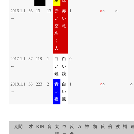
星
球
2016.1.1
36
13
13
赤
赤
1
○
○
○
～
い
い
空
竜
歩
く
人
2017.1.1
37
118
1
白
白
0
～
い
い
鏡
鏡
2018.1.1
38
223
2
青
白
1
○
○
○
～
い
い
夜
風
期間
才
KIN
音
太
ウ
反
ガ
神
類
反
倍
波
補