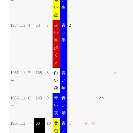
～
色
い
い
夜
星
1984.1.1
4
33
7
赤
青
2
～
い
い
空
手
歩
く
人
1985.1.1
5
138
8
白
青
1
○
～
い
い
鏡
猿
1986.1.1
6
243
9
青
青
1
○
○
～
い
い
夜
鷲
1987.1.1
7
88
10
黄
青
1
○
○
○
○
～
色
い