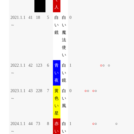
人
2021.1.1
41
18
5
白
白
0
～
い
い
鏡
魔
法
使
い
2022.1.1
42
123
6
青
白
1
○
○
○
～
い
い
夜
鏡
2023.1.1
43
228
7
黄
白
0
○
○
○
○
～
色
い
い
風
星
2024.1.1
44
73
8
赤
白
1
○
○
○
～
い
い