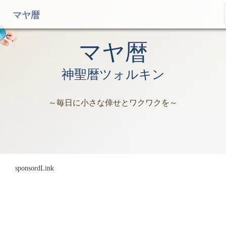
マヤ暦
マヤ暦
神聖暦ツォルキン
～毎日に小さな倖せとワクワクを～
sponsordLink