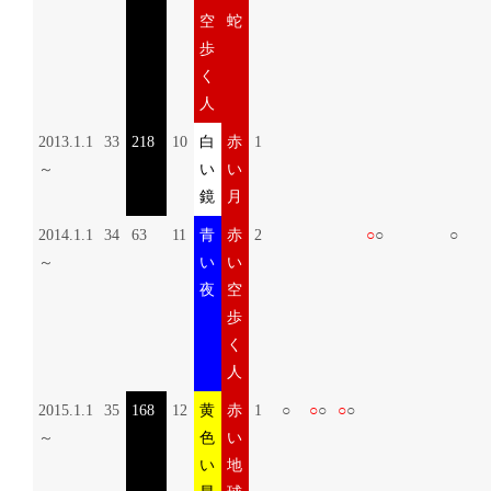
空
蛇
歩
く
人
2013.1.1
33
218
10
白
赤
1
～
い
い
鏡
月
2014.1.1
34
63
11
青
赤
2
○
○
○
～
い
い
夜
空
歩
く
人
2015.1.1
35
168
12
黄
赤
1
○
○
○
○
○
～
色
い
い
地