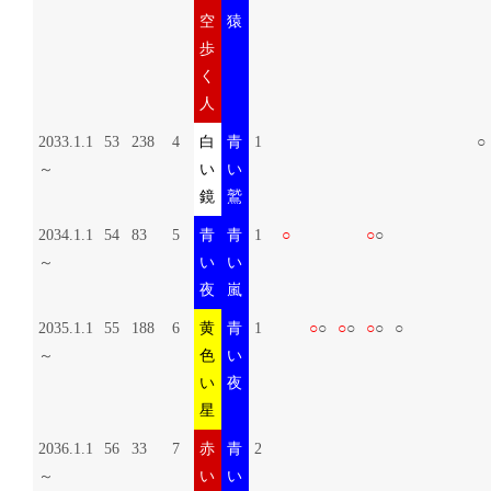
空
猿
歩
く
人
2033.1.1
53
238
4
白
青
1
○
～
い
い
鏡
鷲
2034.1.1
54
83
5
青
青
1
○
○
○
～
い
い
夜
嵐
2035.1.1
55
188
6
黄
青
1
○
○
○
○
○
○
○
～
色
い
い
夜
星
2036.1.1
56
33
7
赤
青
2
～
い
い