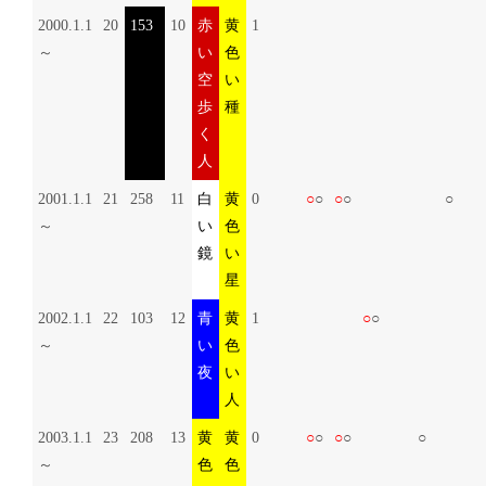
2000.1.1
20
153
10
赤
黄
1
～
い
色
空
い
歩
種
く
人
2001.1.1
21
258
11
白
黄
0
○
○
○
○
○
～
い
色
鏡
い
星
2002.1.1
22
103
12
青
黄
1
○
○
～
い
色
夜
い
人
2003.1.1
23
208
13
黄
黄
0
○
○
○
○
○
～
色
色