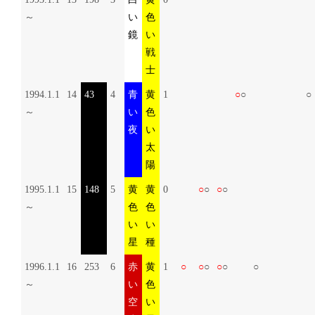
～
い
色
鏡
い
戦
士
1994.1.1
14
43
4
青
黄
1
○
○
○
～
い
色
夜
い
太
陽
1995.1.1
15
148
5
黄
黄
0
○
○
○
○
～
色
色
い
い
星
種
1996.1.1
16
253
6
赤
黄
1
○
○
○
○
○
○
～
い
色
空
い