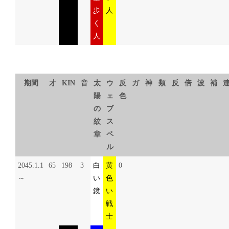
歩
人
く
人
期間
才
KIN
音
太
ウ
反
ガ
神
類
反
倍
波
補
陽
ェ
色
の
ブ
紋
ス
章
ペ
ル
2045.1.1
65
198
3
白
黄
0
～
い
色
鏡
い
戦
士