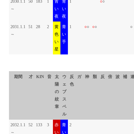
2030.1.1
50
183
1
青
青
1
○
○
～
い
い
夜
夜
2031.1.1
51
28
2
黄
青
1
○
○
○
○
○
～
色
い
い
手
星
期間
才
KIN
音
太
ウ
反
ガ
神
類
反
倍
波
補
陽
ェ
色
の
ブ
紋
ス
章
ペ
ル
2032.1.1
52
133
3
赤
青
2
～
い
い