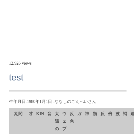
12,926 views
test
生年月日:1980年1月1日 :ななしのごんべいさん
期間
才
KIN
音
太
ウ
反
ガ
神
類
反
倍
波
補
陽
ェ
色
の
ブ