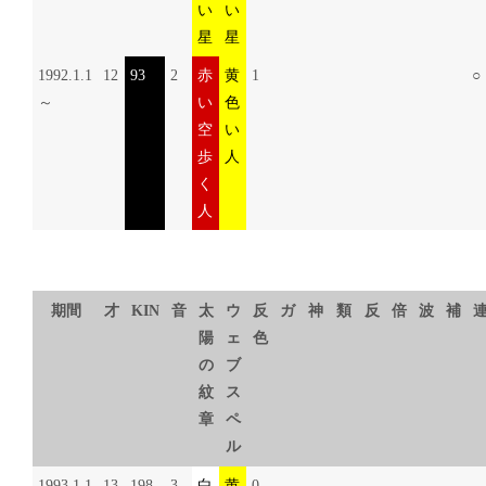
い
い
星
星
1992.1.1
12
93
2
赤
黄
1
○
～
い
色
空
い
歩
人
く
人
期間
才
KIN
音
太
ウ
反
ガ
神
類
反
倍
波
補
陽
ェ
色
の
ブ
紋
ス
章
ペ
ル
1993.1.1
13
198
3
白
黄
0