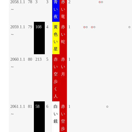
2058.1.1
78
3
3
青
赤
2
○
○
～
い
い
夜
竜
2059.1.1
79
108
4
黄
赤
1
○
○
○
○
○
～
色
い
い
蛇
星
2060.1.1
80
213
5
赤
赤
1
～
い
い
空
月
歩
く
人
2061.1.1
81
58
6
白
赤
1
○
～
い
い
鏡
空
歩