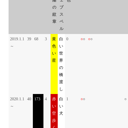
陽
ェ
色
の
ブ
紋
ス
章
ペ
ル
2019.1.1
39
68
3
黄
白
0
○
○
○
○
～
色
い
い
世
星
界
の
橋
渡
し
2020.1.1
40
173
4
赤
白
1
○
○
○
～
い
い
空
犬
歩
く