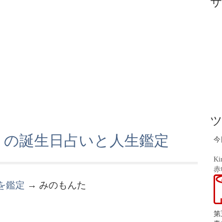
」の誕生日占いと人生鑑定
今
Ki
赤
を鑑定
→ みのもんた
第