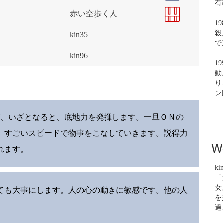
有
赤い空歩く人
1
殺
kin35
で
kin96
1
動
り
ン
が、いざとなると、底地力を発揮します。一旦ＯＮの
、すごいスピードで物事をこなしていきます。説得力
W
れます。
ki
「
女
ても大事にします。人の心の動きに敏感です。他の人
を
過