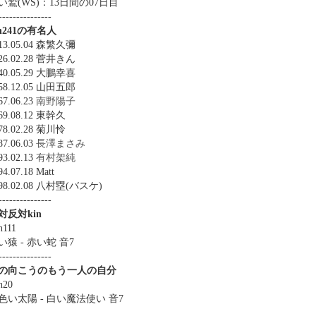
い鷲(WS)：13日間の07日目
---------------
in241の有名人
13.05.04 森繁久彌
26.02.28 菅井きん
40.05.29 大鵬幸喜
58.12.05 山田五郎
67.06.23
南野陽子
69.08.12 東幹久
78.02.28 菊川怜
87.06.03
長澤まさみ
93.02.13
有村架純
94.07.18 Matt
998.02.08 八村塁(バスケ)
---------------
対反対kin
n111
い猿 - 赤い蛇 音7
---------------
の向こうのもう一人の自分
n20
色い太陽 - 白い魔法使い 音7