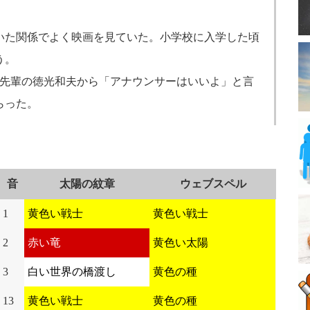
いた関係でよく映画を見ていた。小学校に入学した頃
う。
年先輩の徳光和夫から「アナウンサーはいいよ」と言
らった。
音
太陽の紋章
ウェブスペル
1
黄色い戦士
黄色い戦士
2
赤い竜
黄色い太陽
3
白い世界の橋渡し
黄色の種
13
黄色い戦士
黄色の種