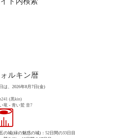
サイト内検索
ツォルキン暦
日は、2026年8月7日(金)
n241 (黒kin)
い竜
-
青い鷲
音7
五の城(緑の魅惑の城)：52日間の33日目