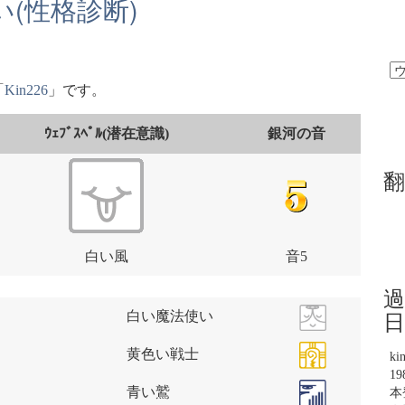
(性格診断)
「
Kin226
」です。
ｳｪﾌﾞｽﾍﾟﾙ(潜在意識)
銀河の音
翻
白い風
音5
過
日
白い魔法使い
黄色い戦士
ki
1
青い鷲
本