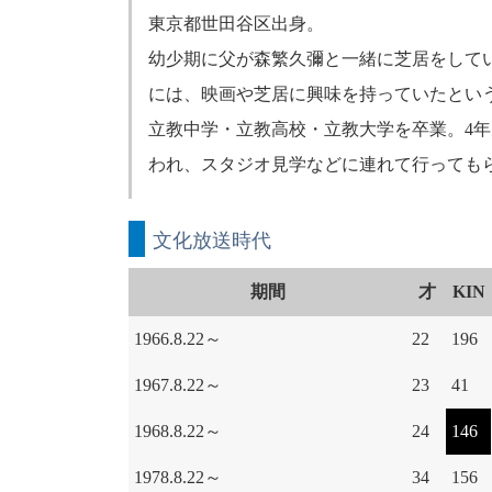
東京都世田谷区出身。
幼少期に父が森繁久彌と一緒に芝居をして
には、映画や芝居に興味を持っていたとい
立教中学・立教高校・立教大学を卒業。4
われ、スタジオ見学などに連れて行っても
文化放送時代
期間
才
KIN
1966.8.22～
22
196
1967.8.22～
23
41
1968.8.22～
24
146
1978.8.22～
34
156