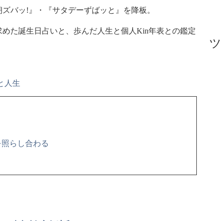
ズバッ!』・『サタデーずばッと』を降板。
めた誕生日占いと、歩んだ人生と個人Kin年表との鑑定
と人生
を照らし合わる