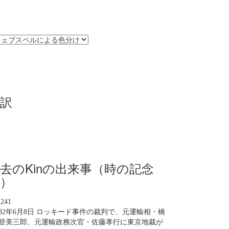
訳
去のKinの出来事（時の記念
）
n241
982年6月8日 ロッキード事件の裁判で、元運輸相・橋
登美三郎、元運輸政務次官・佐藤孝行に東京地裁が