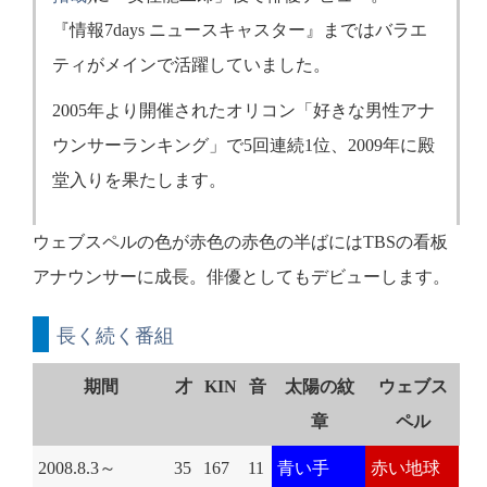
『情報7days ニュースキャスター』まではバラエ
ティがメインで活躍していました。
2005年より開催されたオリコン「好きな男性アナ
ウンサーランキング」で5回連続1位、2009年に殿
堂入りを果たします。
ウェブスペルの色が赤色の赤色の半ばにはTBSの看板
アナウンサーに成長。俳優としてもデビューします。
長く続く番組
期間
才
KIN
音
太陽の紋
ウェブス
章
ペル
2008.8.3～
35
167
11
青い手
赤い地球