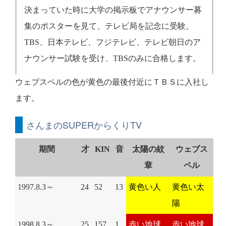
決まっていた時に大学の掲示板でアナウンサー募
集のポスターを見て、テレビ局を記念に受験。
TBS、日本テレビ、フジテレビ、テレビ朝日のア
ナウンサー試験を受け、TBSのみに合格します。
ウェブスペルの色が黄色の最後付近にＴＢＳに入社し
ます。
さんまのSUPERからくりTV
期間
才
KIN
音
太陽の紋
ウェブス
章
ペル
1997.8.3～
24
52
13
黄色い人
黄色い太
陽
1998.8.3～
25
157
1
赤い地球
赤い地球