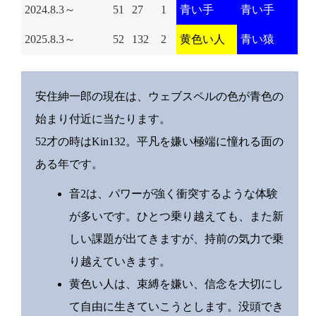
2024.8.3～
51
27
1
青い手
青い手
2025.8.3～
52
132
2
黄色い人
青い猿
安住紳一郎の現在は、ウェブスペルの色が青色の
始まり付近に当たります。
52才の時はKin132。平凡を嫌い極端に憧れる面の
ある年です。
音2は、パワーが強く衝突するような体験
が多いです。ひとつ乗り越えても、また新
しい課題が出てきますが、持前の気力で乗
り越えていきます。
黄色い人は、束縛を嫌い、信念を大切にし
て自由に生きていこうとします。没頭でき