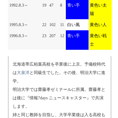
1992.8.3～
19
47
8
青い手
黄色い太
陽
1995.8.3～
22
102
11
白い風
黄色い人
1996.8.3～
23
207
12
青い手
黄色い戦
士
北海道帯広柏葉高校を卒業後に上京。予備校時代
は
大泉洋
と同級生でした。その後、明治大学に進
学。
明治大学では齋藤孝ゼミナールに所属。齋藤孝と
は後に『情報7days ニュースキャスター』で共演
します。
姉と同じ教師を目指し、大学卒業後は入る高校も