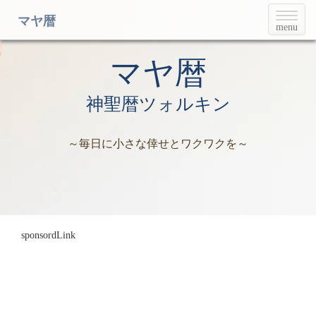
T
マヤ暦
menu
o
g
g
マヤ暦
l
e
神聖暦ツォルキン
n
a
v
～毎日に小さな倖せとワクワクを～
i
g
a
t
i
o
n
sponsordLink