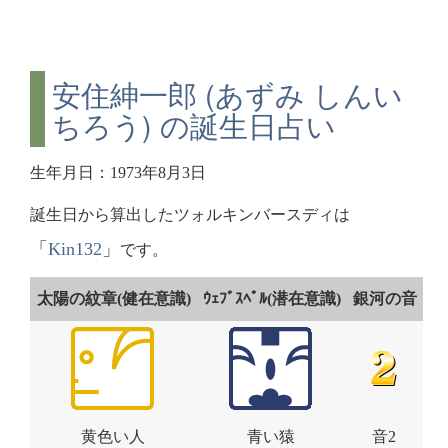
安住紳一郎 (あずみ しんい
ちろう) の誕生日占い
生年月日：1973年8月3日
誕生日から算出したツォルキンバースディは
「
Kin132
」
です。
太陽の紋章(健在意識)
ｳｪﾌﾞｽﾍﾟﾙ(潜在意識)
銀河の音
黄色い人
青い猿
音2