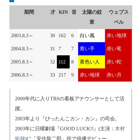
期間
才
KIN
音
太陽の紋
ウェブス
章
ペル
2003.8.3～
30
162
6
白い風
赤い地球
2004.8.3～
31
7
7
青い手
赤い竜
2005.8.3～
32
112
8
黄色い人
赤い蛇
2006.8.3～
33
217
9
赤い地球
赤い月
2000年代に入りTBSの看板アナウンサーとして活
躍。
2003年より『ぴったんこカン・カン』の司会。
2003年に日曜劇場『GOOD LUCK!!』(主演：
木村
拓哉
)に「安住龍二郎」役で俳優デビュー。