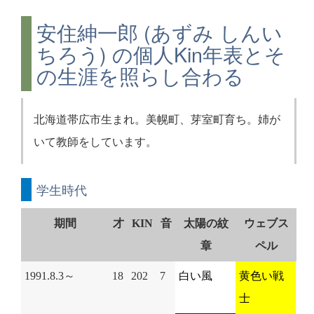
安住紳一郎 (あずみ しんい
ちろう) の個人Kin年表とそ
の生涯を照らし合わる
北海道帯広市生まれ。美幌町、芽室町育ち。姉が
いて教師をしています。
学生時代
期間
才
KIN
音
太陽の紋
ウェブス
章
ペル
1991.8.3～
18
202
7
白い風
黄色い戦
士