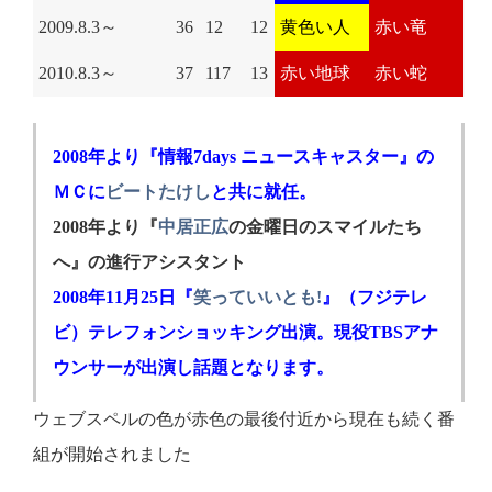
2009.8.3～
36
12
12
黄色い人
赤い竜
2010.8.3～
37
117
13
赤い地球
赤い蛇
2008年より『情報7days ニュースキャスター』の
ＭＣに
ビートたけし
と共に就任。
2008年より『
中居正広
の金曜日のスマイルたち
へ』の進行アシスタント
2008年11月25日『
笑っていいとも!
』（フジテレ
ビ）テレフォンショッキング出演。現役TBSアナ
ウンサーが出演し話題となります。
ウェブスペルの色が赤色の最後付近から現在も続く番
組が開始されました