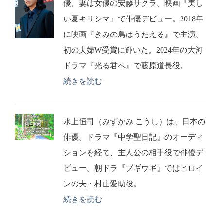
優。妻は女優の安藤サクラ。映画『美し
い夏キリシマ』で俳優デビュー。2018年
に映画『きみの鳥はうたえる』で主演。
初の夫婦W受賞に輝いた。2024年の大河
ドラマ『光る君へ』で藤原道長役。
続きを読む
水上恒司（みずかみ こうし）は、日本の
俳優。ドラマ『中学聖日記』のオーディ
ションを経て、主人公の相手役で俳優デ
ビュー。朝ドラ『ブギウギ』ではヒロイ
ンの夫・村山愛助役。
続きを読む