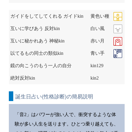
ガイドをしてしてくれる ガイドkin
黄色い種
互いに学びあう 反対kin
白い風
互いに秘かれあう 神秘kin
赤い月
以てるもの同士の類似kin
青い手
鏡の向こうのもう一人の自分
kin129
絶対反対kin
kin2
誕生日占い(性格診断)の簡易説明
「音2」はパワーが強い人で、衝突するような体
験が多い人生を送ります。ひとつ乗り越えても、